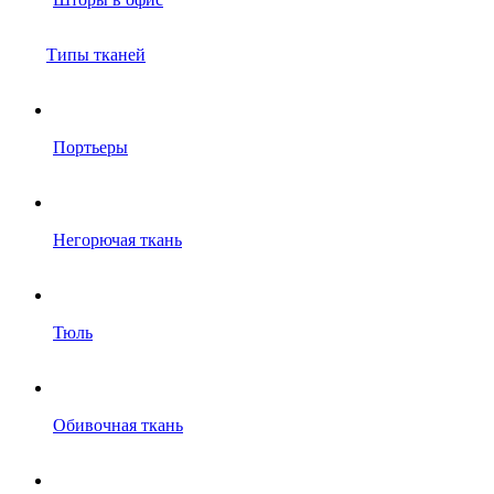
Типы тканей
Портьеры
Негорючая ткань
Тюль
Обивочная ткань