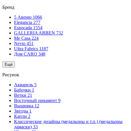
Бренд
5 Авеню
1066
Elegancia
277
Espocada
1554
GALLERIA ARBEN
732
Me Casa
224
Nevio
451
Ultra Fabrics
1187
Дом CARO
348
Ещё
Рисунок
Акварель
5
Бабочки
1
Ветки
21
Восточный орнамент
9
Вышивка
12
Звезды
1
Капли
2
Классические дизайны (медальоны и т.п.) (медальоны
дамаски)
33