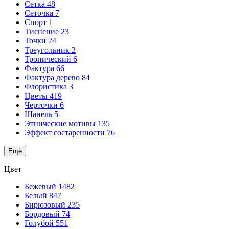
Сетка
48
Сеточка
7
Спорт
1
Тиснение
23
Точки
24
Треугольник
2
Тропический
6
Фактура
66
Фактура дерево
84
Флористика
3
Цветы
419
Черточки
6
Шанель
5
Этнические мотивы
135
Эффект состаренности
76
Ещё
Цвет
Бежевый
1482
Белый
847
Бирюзовый
235
Бордовый
74
Голубой
551