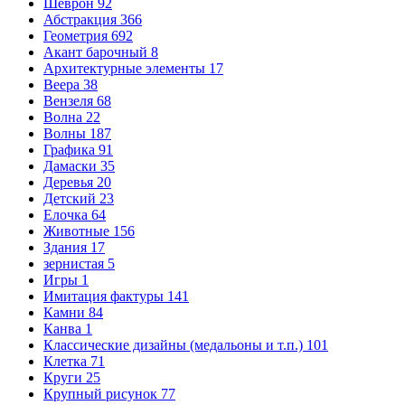
Шеврон
92
Абстракция
366
Геометрия
692
Акант барочный
8
Архитектурные элементы
17
Веера
38
Вензеля
68
Волна
22
Волны
187
Графика
91
Дамаски
35
Деревья
20
Детский
23
Елочка
64
Животные
156
Здания
17
зернистая
5
Игры
1
Имитация фактуры
141
Камни
84
Канва
1
Классические дизайны (медальоны и т.п.)
101
Клетка
71
Круги
25
Крупный рисунок
77