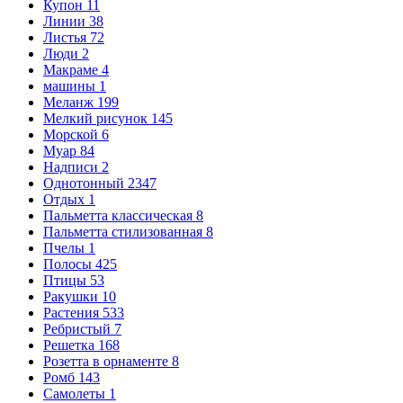
Купон
11
Линии
38
Листья
72
Люди
2
Макраме
4
машины
1
Меланж
199
Мелкий рисунок
145
Морской
6
Муар
84
Надписи
2
Однотонный
2347
Отдых
1
Пальметта классическая
8
Пальметта стилизованная
8
Пчелы
1
Полосы
425
Птицы
53
Ракушки
10
Растения
533
Ребристый
7
Решетка
168
Розетта в орнаменте
8
Ромб
143
Самолеты
1