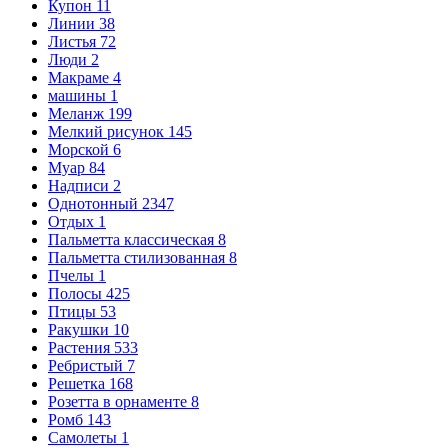
Купон
11
Линии
38
Листья
72
Люди
2
Макраме
4
машины
1
Меланж
199
Мелкий рисунок
145
Морской
6
Муар
84
Надписи
2
Однотонный
2347
Отдых
1
Пальметта классическая
8
Пальметта стилизованная
8
Пчелы
1
Полосы
425
Птицы
53
Ракушки
10
Растения
533
Ребристый
7
Решетка
168
Розетта в орнаменте
8
Ромб
143
Самолеты
1