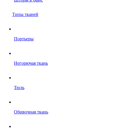
Типы тканей
Портьеры
Негорючая ткань
Тюль
Обивочная ткань