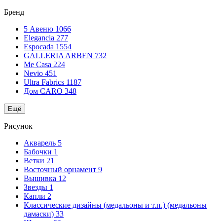
Бренд
5 Авеню
1066
Elegancia
277
Espocada
1554
GALLERIA ARBEN
732
Me Casa
224
Nevio
451
Ultra Fabrics
1187
Дом CARO
348
Ещё
Рисунок
Акварель
5
Бабочки
1
Ветки
21
Восточный орнамент
9
Вышивка
12
Звезды
1
Капли
2
Классические дизайны (медальоны и т.п.) (медальоны
дамаски)
33