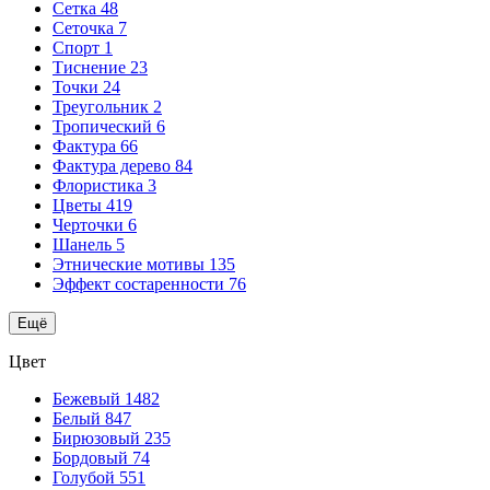
Сетка
48
Сеточка
7
Спорт
1
Тиснение
23
Точки
24
Треугольник
2
Тропический
6
Фактура
66
Фактура дерево
84
Флористика
3
Цветы
419
Черточки
6
Шанель
5
Этнические мотивы
135
Эффект состаренности
76
Ещё
Цвет
Бежевый
1482
Белый
847
Бирюзовый
235
Бордовый
74
Голубой
551