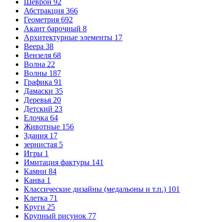
Шеврон
92
Абстракция
366
Геометрия
692
Акант барочный
8
Архитектурные элементы
17
Веера
38
Вензеля
68
Волна
22
Волны
187
Графика
91
Дамаски
35
Деревья
20
Детский
23
Елочка
64
Животные
156
Здания
17
зернистая
5
Игры
1
Имитация фактуры
141
Камни
84
Канва
1
Классические дизайны (медальоны и т.п.)
101
Клетка
71
Круги
25
Крупный рисунок
77