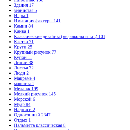
Здания
17
зернистая
5
Игры
1
Имитация фактуры
141
Камни
84
Канва
1
Классические дизайны (медальоны и т.п.)
101
Клетка
71
Круги
25
Крупный рисунок
77
Купон
11
Линии
38
Листья
72
Люди
2
Макраме
4
машины
1
Меланж
199
Мелкий рисунок
145
Морской
6
Муар
84
Надписи
2
Однотонный
2347
Отдых
1
Пальметта классическая
8