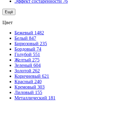
Эффект состаренности
76
Ещё
Цвет
Бежевый
1482
Белый
847
Бирюзовый
235
Бордовый
74
Голубой
551
Желтый
275
Зеленый
604
Золотой
262
Коричневый
621
Красный
240
Кремовый
303
Лиловый
155
Металлический
181