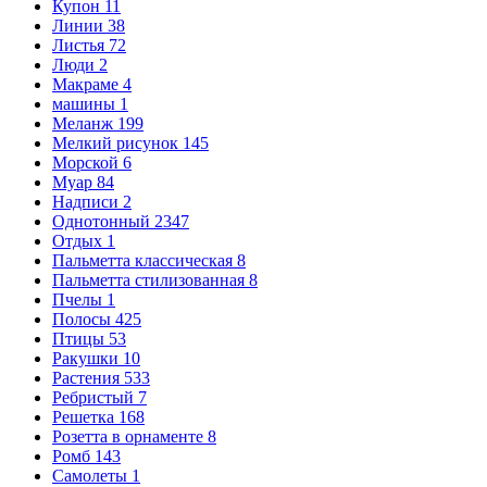
Купон
11
Линии
38
Листья
72
Люди
2
Макраме
4
машины
1
Меланж
199
Мелкий рисунок
145
Морской
6
Муар
84
Надписи
2
Однотонный
2347
Отдых
1
Пальметта классическая
8
Пальметта стилизованная
8
Пчелы
1
Полосы
425
Птицы
53
Ракушки
10
Растения
533
Ребристый
7
Решетка
168
Розетта в орнаменте
8
Ромб
143
Самолеты
1