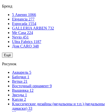
Бренд
5 Авеню
1066
Elegancia
277
Espocada
1554
GALLERIA ARBEN
732
Me Casa
224
Nevio
451
Ultra Fabrics
1187
Дом CARO
348
Ещё
Рисунок
Акварель
5
Бабочки
1
Ветки
21
Восточный орнамент
9
Вышивка
12
Звезды
1
Капли
2
Классические дизайны (медальоны и т.п.) (медальоны
дамаски)
33