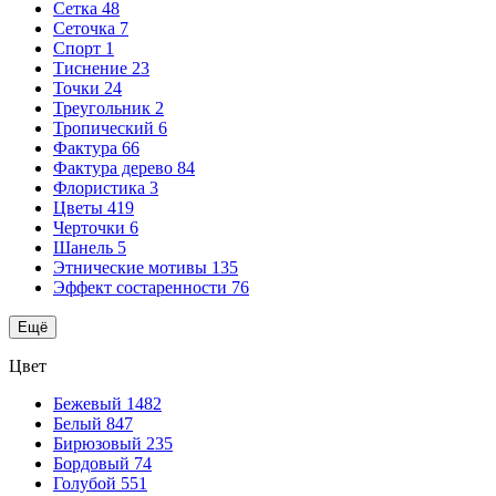
Сетка
48
Сеточка
7
Спорт
1
Тиснение
23
Точки
24
Треугольник
2
Тропический
6
Фактура
66
Фактура дерево
84
Флористика
3
Цветы
419
Черточки
6
Шанель
5
Этнические мотивы
135
Эффект состаренности
76
Ещё
Цвет
Бежевый
1482
Белый
847
Бирюзовый
235
Бордовый
74
Голубой
551