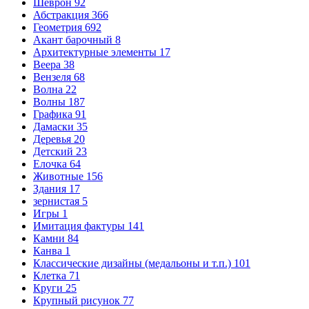
Шеврон
92
Абстракция
366
Геометрия
692
Акант барочный
8
Архитектурные элементы
17
Веера
38
Вензеля
68
Волна
22
Волны
187
Графика
91
Дамаски
35
Деревья
20
Детский
23
Елочка
64
Животные
156
Здания
17
зернистая
5
Игры
1
Имитация фактуры
141
Камни
84
Канва
1
Классические дизайны (медальоны и т.п.)
101
Клетка
71
Круги
25
Крупный рисунок
77