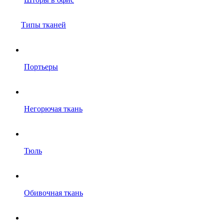
Типы тканей
Портьеры
Негорючая ткань
Тюль
Обивочная ткань