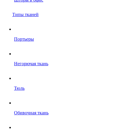
Типы тканей
Портьеры
Негорючая ткань
Тюль
Обивочная ткань