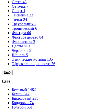
Сетка
48
Сеточка
7
Спорт
1
Тиснение
23
Точки
24
Треугольник
2
Тропический
6
Фактура
66
Фактура дерево
84
Флористика
3
Цветы
419
Черточки
6
Шанель
5
Этнические мотивы
135
Эффект состаренности
76
Ещё
Цвет
Бежевый
1482
Белый
847
Бирюзовый
235
Бордовый
74
Голубой
551