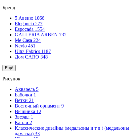
Бренд
5 Авеню
1066
Elegancia
277
Espocada
1554
GALLERIA ARBEN
732
Me Casa
224
Nevio
451
Ultra Fabrics
1187
Дом CARO
348
Ещё
Рисунок
Акварель
5
Бабочки
1
Ветки
21
Восточный орнамент
9
Вышивка
12
Звезды
1
Капли
2
Классические дизайны (медальоны и т.п.) (медальоны
дамаски)
33