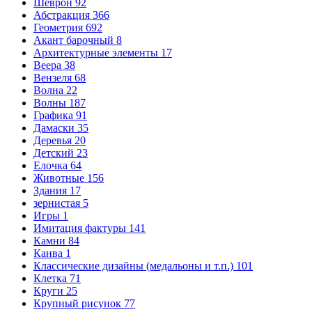
Шеврон
92
Абстракция
366
Геометрия
692
Акант барочный
8
Архитектурные элементы
17
Веера
38
Вензеля
68
Волна
22
Волны
187
Графика
91
Дамаски
35
Деревья
20
Детский
23
Елочка
64
Животные
156
Здания
17
зернистая
5
Игры
1
Имитация фактуры
141
Камни
84
Канва
1
Классические дизайны (медальоны и т.п.)
101
Клетка
71
Круги
25
Крупный рисунок
77