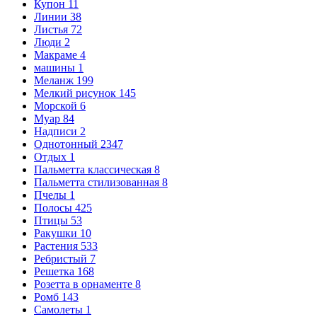
Купон
11
Линии
38
Листья
72
Люди
2
Макраме
4
машины
1
Меланж
199
Мелкий рисунок
145
Морской
6
Муар
84
Надписи
2
Однотонный
2347
Отдых
1
Пальметта классическая
8
Пальметта стилизованная
8
Пчелы
1
Полосы
425
Птицы
53
Ракушки
10
Растения
533
Ребристый
7
Решетка
168
Розетта в орнаменте
8
Ромб
143
Самолеты
1