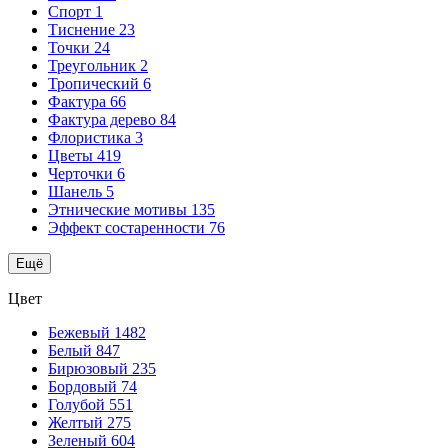
Спорт
1
Тиснение
23
Точки
24
Треугольник
2
Тропический
6
Фактура
66
Фактура дерево
84
Флористика
3
Цветы
419
Черточки
6
Шанель
5
Этнические мотивы
135
Эффект состаренности
76
Ещё
Цвет
Бежевый
1482
Белый
847
Бирюзовый
235
Бордовый
74
Голубой
551
Желтый
275
Зеленый
604