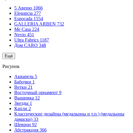
5 Авеню
1066
Elegancia
277
Espocada
1554
GALLERIA ARBEN
732
Me Casa
224
Nevio
451
Ultra Fabrics
1187
Дом CARO
348
Ещё
Рисунок
Акварель
5
Бабочки
1
Ветки
21
Восточный орнамент
9
Вышивка
12
Звезды
1
Капли
2
Классические дизайны (медальоны и т.п.) (медальоны
дамаски)
33
Шеврон
92
Абстракция
366