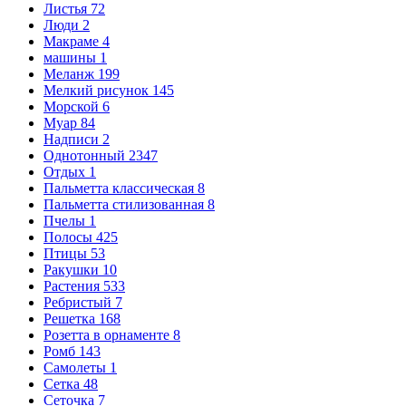
Листья
72
Люди
2
Макраме
4
машины
1
Меланж
199
Мелкий рисунок
145
Морской
6
Муар
84
Надписи
2
Однотонный
2347
Отдых
1
Пальметта классическая
8
Пальметта стилизованная
8
Пчелы
1
Полосы
425
Птицы
53
Ракушки
10
Растения
533
Ребристый
7
Решетка
168
Розетта в орнаменте
8
Ромб
143
Самолеты
1
Сетка
48
Сеточка
7