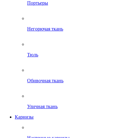
Портьеры
Негорючая ткань
Тюль
Обивочная ткань
Уличная ткань
Карнизы
Настенные карнизы