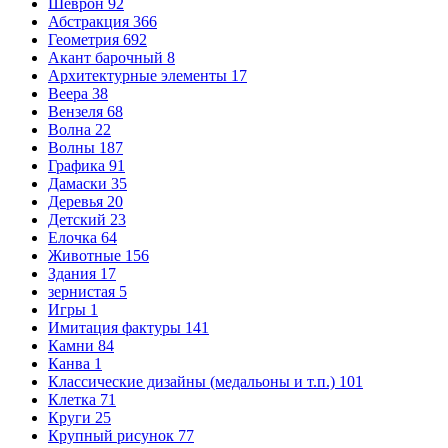
Шеврон
92
Абстракция
366
Геометрия
692
Акант барочный
8
Архитектурные элементы
17
Веера
38
Вензеля
68
Волна
22
Волны
187
Графика
91
Дамаски
35
Деревья
20
Детский
23
Елочка
64
Животные
156
Здания
17
зернистая
5
Игры
1
Имитация фактуры
141
Камни
84
Канва
1
Классические дизайны (медальоны и т.п.)
101
Клетка
71
Круги
25
Крупный рисунок
77