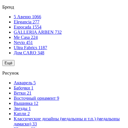
Бренд
5 Авеню
1066
Elegancia
277
Espocada
1554
GALLERIA ARBEN
732
Me Casa
224
Nevio
451
Ultra Fabrics
1187
Дом CARO
348
Ещё
Рисунок
Акварель
5
Бабочки
1
Ветки
21
Восточный орнамент
9
Вышивка
12
Звезды
1
Капли
2
Классические дизайны (медальоны и т.п.) (медальоны
дамаски)
33