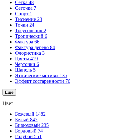
Сетка
48
Сеточка
7
Спорт
1
Тиснение
23
Точки
24
Треугольник
2
Тропический
6
Фактура
66
Фактура дерево
84
Флористика
3
Цветы
419
Черточки
6
Шанель
5
Этнические мотивы
135
Эффект состаренности
76
Ещё
Цвет
Бежевый
1482
Белый
847
Бирюзовый
235
Бордовый
74
Голубой
551