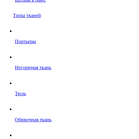
Типы тканей
Портьеры
Негорючая ткань
Тюль
Обивочная ткань