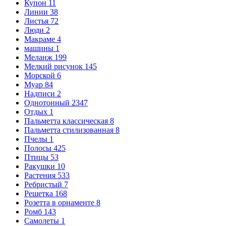
Купон
11
Линии
38
Листья
72
Люди
2
Макраме
4
машины
1
Меланж
199
Мелкий рисунок
145
Морской
6
Муар
84
Надписи
2
Однотонный
2347
Отдых
1
Пальметта классическая
8
Пальметта стилизованная
8
Пчелы
1
Полосы
425
Птицы
53
Ракушки
10
Растения
533
Ребристый
7
Решетка
168
Розетта в орнаменте
8
Ромб
143
Самолеты
1