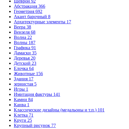
Шеврон
92
Абстракция
366
Геометрия
692
Акант барочный
8
Архитектурные элементы
17
Веера
38
Вензеля
68
Волна
22
Волны
187
Графика
91
Дамаски
35
Деревья
20
Детский
23
Елочка
64
Животные
156
Здания
17
зернистая
5
Игры
1
Имитация фактуры
141
Камни
84
Канва
1
Классические дизайны (медальоны и т.п.)
101
Клетка
71
Круги
25
Крупный рисунок
77