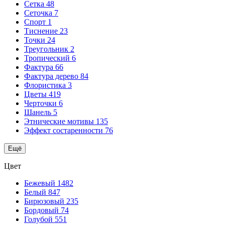
Сетка
48
Сеточка
7
Спорт
1
Тиснение
23
Точки
24
Треугольник
2
Тропический
6
Фактура
66
Фактура дерево
84
Флористика
3
Цветы
419
Черточки
6
Шанель
5
Этнические мотивы
135
Эффект состаренности
76
Ещё
Цвет
Бежевый
1482
Белый
847
Бирюзовый
235
Бордовый
74
Голубой
551