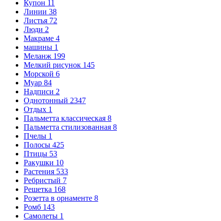
Купон
11
Линии
38
Листья
72
Люди
2
Макраме
4
машины
1
Меланж
199
Мелкий рисунок
145
Морской
6
Муар
84
Надписи
2
Однотонный
2347
Отдых
1
Пальметта классическая
8
Пальметта стилизованная
8
Пчелы
1
Полосы
425
Птицы
53
Ракушки
10
Растения
533
Ребристый
7
Решетка
168
Розетта в орнаменте
8
Ромб
143
Самолеты
1