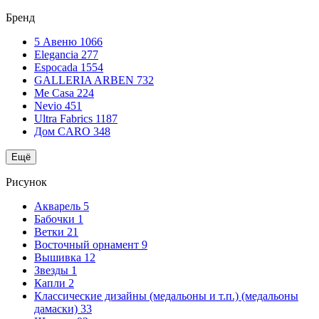
Бренд
5 Авеню
1066
Elegancia
277
Espocada
1554
GALLERIA ARBEN
732
Me Casa
224
Nevio
451
Ultra Fabrics
1187
Дом CARO
348
Ещё
Рисунок
Акварель
5
Бабочки
1
Ветки
21
Восточный орнамент
9
Вышивка
12
Звезды
1
Капли
2
Классические дизайны (медальоны и т.п.) (медальоны
дамаски)
33