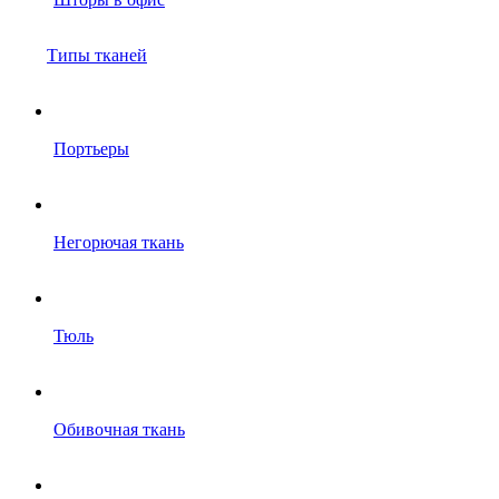
Типы тканей
Портьеры
Негорючая ткань
Тюль
Обивочная ткань