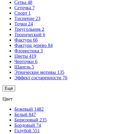
Сетка
48
Сеточка
7
Спорт
1
Тиснение
23
Точки
24
Треугольник
2
Тропический
6
Фактура
66
Фактура дерево
84
Флористика
3
Цветы
419
Черточки
6
Шанель
5
Этнические мотивы
135
Эффект состаренности
76
Ещё
Цвет
Бежевый
1482
Белый
847
Бирюзовый
235
Бордовый
74
Голубой
551