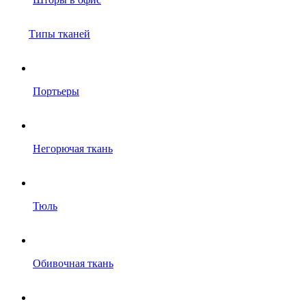
Типы тканей
Портьеры
Негорючая ткань
Тюль
Обивочная ткань