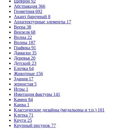
Шеврон
92
Абстракция
366
Геометрия
692
Акант барочный
8
Архитектурные элементы
17
Веера
38
Вензеля
68
Волна
22
Волны
187
Графика
91
Дамаски
35
Деревья
20
Детский
23
Елочка
64
Животные
156
Здания
17
зернистая
5
Игры
1
Имитация фактуры
141
Камни
84
Канва
1
Классические дизайны (медальоны и т.п.)
101
Клетка
71
Круги
25
Крупный рисунок
77