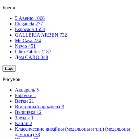
Бренд
5 Авеню
1066
Elegancia
277
Espocada
1554
GALLERIA ARBEN
732
Me Casa
224
Nevio
451
Ultra Fabrics
1187
Дом CARO
348
Ещё
Рисунок
Акварель
5
Бабочки
1
Ветки
21
Восточный орнамент
9
Вышивка
12
Звезды
1
Капли
2
Классические дизайны (медальоны и т.п.) (медальоны
дамаски)
33