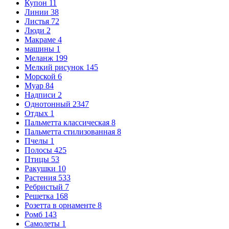
Купон
11
Линии
38
Листья
72
Люди
2
Макраме
4
машины
1
Меланж
199
Мелкий рисунок
145
Морской
6
Муар
84
Надписи
2
Однотонный
2347
Отдых
1
Пальметта классическая
8
Пальметта стилизованная
8
Пчелы
1
Полосы
425
Птицы
53
Ракушки
10
Растения
533
Ребристый
7
Решетка
168
Розетта в орнаменте
8
Ромб
143
Самолеты
1