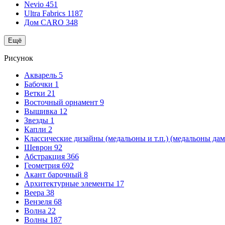
Nevio
451
Ultra Fabrics
1187
Дом CARO
348
Ещё
Рисунок
Акварель
5
Бабочки
1
Ветки
21
Восточный орнамент
9
Вышивка
12
Звезды
1
Капли
2
Классические дизайны (медальоны и т.п.) (медальоны да
Шеврон
92
Абстракция
366
Геометрия
692
Акант барочный
8
Архитектурные элементы
17
Веера
38
Вензеля
68
Волна
22
Волны
187