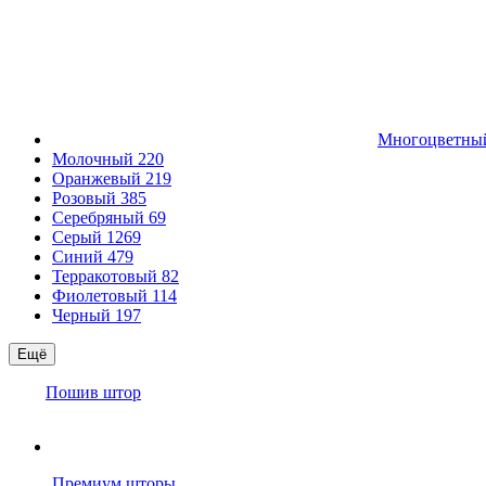
Многоцветн
Молочный
220
Оранжевый
219
Розовый
385
Серебряный
69
Серый
1269
Синий
479
Терракотовый
82
Фиолетовый
114
Черный
197
Ещё
Пошив штор
Премиум шторы