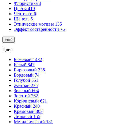
Флористика
3
Цветы
419
Черточки
6
Шанель
5
Этнические мотивы
135
Эффект состаренности
76
Ещё
Цвет
Бежевый
1482
Белый
847
Бирюзовый
235
Бордовый
74
Голубой
551
Желтый
275
Зеленый
604
Золотой
262
Коричневый
621
Красный
240
Кремовый
303
Лиловый
155
Металлический
181