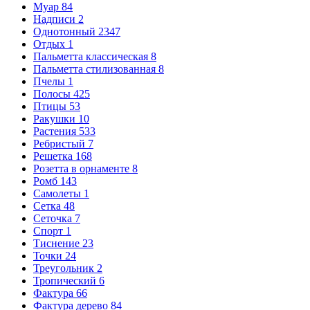
Муар
84
Надписи
2
Однотонный
2347
Отдых
1
Пальметта классическая
8
Пальметта стилизованная
8
Пчелы
1
Полосы
425
Птицы
53
Ракушки
10
Растения
533
Ребристый
7
Решетка
168
Розетта в орнаменте
8
Ромб
143
Самолеты
1
Сетка
48
Сеточка
7
Спорт
1
Тиснение
23
Точки
24
Треугольник
2
Тропический
6
Фактура
66
Фактура дерево
84