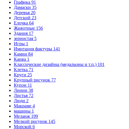
Графика
91
Дамаски
35
Деревья
20
Детский
23
Елочка
64
Животные
156
Здания
17
зернистая
5
Игры
1
Имитация фактуры
141
Камни
84
Канва
1
Классические дизайны (медальоны и т.п.)
101
Клетка
71
Круги
25
Крупный рисунок
77
Купон
11
Линии
38
Листья
72
Люди
2
Макраме
4
машины
1
Меланж
199
Мелкий рисунок
145
Морской
6