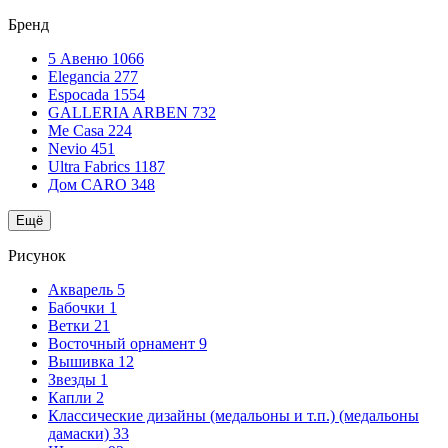
Бренд
5 Авеню
1066
Elegancia
277
Espocada
1554
GALLERIA ARBEN
732
Me Casa
224
Nevio
451
Ultra Fabrics
1187
Дом CARO
348
Ещё
Рисунок
Акварель
5
Бабочки
1
Ветки
21
Восточный орнамент
9
Вышивка
12
Звезды
1
Капли
2
Классические дизайны (медальоны и т.п.) (медальоны
дамаски)
33