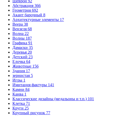
Шеврон
92
Абстракция
366
Геометрия
692
Акант барочный
8
Архитектурные элементы
17
Веера
38
Вензеля
68
Волна
22
Волны
187
Графика
91
Дамаски
35
Деревья
20
Детский
23
Елочка
64
Животные
156
Здания
17
зернистая
5
Игры
1
Имитация фактуры
141
Камни
84
Канва
1
Классические дизайны (медальоны и т.п.)
101
Клетка
71
Круги
25
Крупный рисунок
77