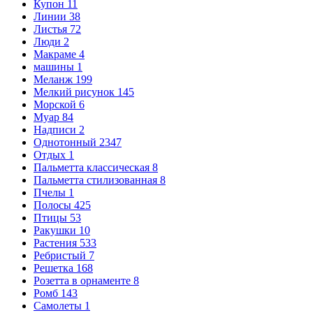
Купон
11
Линии
38
Листья
72
Люди
2
Макраме
4
машины
1
Меланж
199
Мелкий рисунок
145
Морской
6
Муар
84
Надписи
2
Однотонный
2347
Отдых
1
Пальметта классическая
8
Пальметта стилизованная
8
Пчелы
1
Полосы
425
Птицы
53
Ракушки
10
Растения
533
Ребристый
7
Решетка
168
Розетта в орнаменте
8
Ромб
143
Самолеты
1