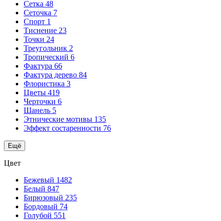
Сетка
48
Сеточка
7
Спорт
1
Тиснение
23
Точки
24
Треугольник
2
Тропический
6
Фактура
66
Фактура дерево
84
Флористика
3
Цветы
419
Черточки
6
Шанель
5
Этнические мотивы
135
Эффект состаренности
76
Ещё
Цвет
Бежевый
1482
Белый
847
Бирюзовый
235
Бордовый
74
Голубой
551