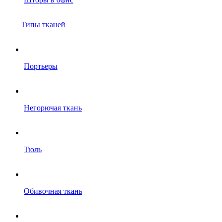
Типы тканей
Портьеры
Негорючая ткань
Тюль
Обивочная ткань