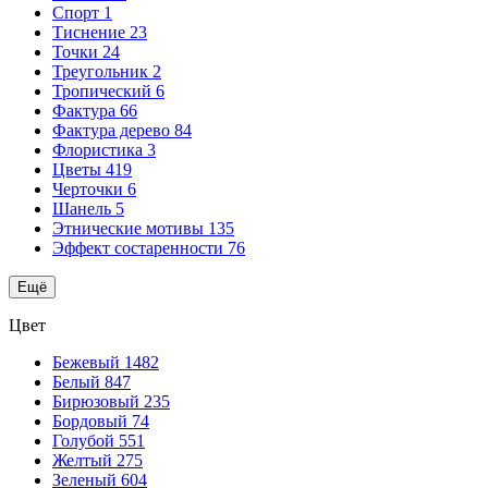
Спорт
1
Тиснение
23
Точки
24
Треугольник
2
Тропический
6
Фактура
66
Фактура дерево
84
Флористика
3
Цветы
419
Черточки
6
Шанель
5
Этнические мотивы
135
Эффект состаренности
76
Ещё
Цвет
Бежевый
1482
Белый
847
Бирюзовый
235
Бордовый
74
Голубой
551
Желтый
275
Зеленый
604