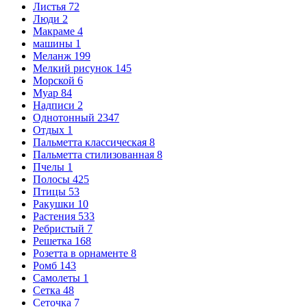
Листья
72
Люди
2
Макраме
4
машины
1
Меланж
199
Мелкий рисунок
145
Морской
6
Муар
84
Надписи
2
Однотонный
2347
Отдых
1
Пальметта классическая
8
Пальметта стилизованная
8
Пчелы
1
Полосы
425
Птицы
53
Ракушки
10
Растения
533
Ребристый
7
Решетка
168
Розетта в орнаменте
8
Ромб
143
Самолеты
1
Сетка
48
Сеточка
7