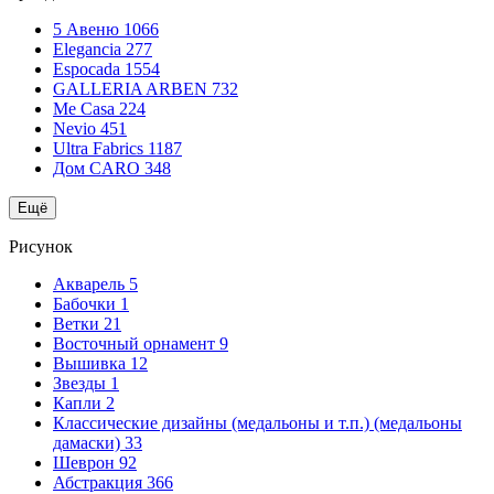
5 Авеню
1066
Elegancia
277
Espocada
1554
GALLERIA ARBEN
732
Me Casa
224
Nevio
451
Ultra Fabrics
1187
Дом CARO
348
Ещё
Рисунок
Акварель
5
Бабочки
1
Ветки
21
Восточный орнамент
9
Вышивка
12
Звезды
1
Капли
2
Классические дизайны (медальоны и т.п.) (медальоны
дамаски)
33
Шеврон
92
Абстракция
366