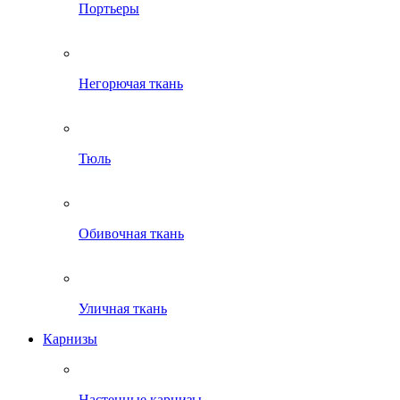
Портьеры
Негорючая ткань
Тюль
Обивочная ткань
Уличная ткань
Карнизы
Настенные карнизы