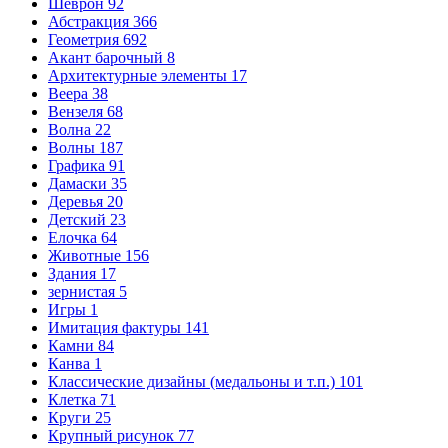
Шеврон
92
Абстракция
366
Геометрия
692
Акант барочный
8
Архитектурные элементы
17
Веера
38
Вензеля
68
Волна
22
Волны
187
Графика
91
Дамаски
35
Деревья
20
Детский
23
Елочка
64
Животные
156
Здания
17
зернистая
5
Игры
1
Имитация фактуры
141
Камни
84
Канва
1
Классические дизайны (медальоны и т.п.)
101
Клетка
71
Круги
25
Крупный рисунок
77