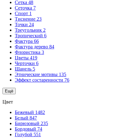
Сетка
48
Сеточка
7
Спорт
1
Тиснение
23
Точки
24
Треугольник
2
Тропический
6
Фактура
66
Фактура дерево
84
Флористика
3
Цветы
419
Черточки
6
Шанель
5
Этнические мотивы
135
Эффект состаренности
76
Ещё
Цвет
Бежевый
1482
Белый
847
Бирюзовый
235
Бордовый
74
Голубой
551