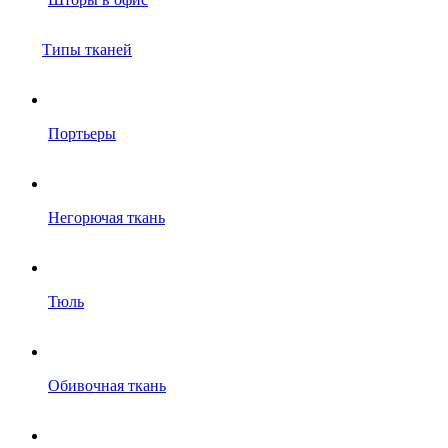
Типы тканей
Портьеры
Негорючая ткань
Тюль
Обивочная ткань