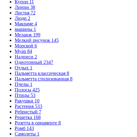
Купон
11
Линии
38
Листья
72
Люди
2
Макраме
4
машины
1
Меланж
199
Мелкий рисунок
145
Морской
6
Муар
84
Надписи
2
Однотонный
2347
Отдых
1
Пальметта классическая
8
Пальметта стилизованная
8
Пчелы
1
Полосы
425
Птицы
53
Ракушки
10
Растения
533
Ребристый
7
Решетка
168
Розетта в орнаменте
8
Ромб
143
Самолеты
1