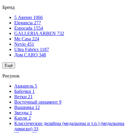
Бренд
5 Авеню
1066
Elegancia
277
Espocada
1554
GALLERIA ARBEN
732
Me Casa
224
Nevio
451
Ultra Fabrics
1187
Дом CARO
348
Ещё
Рисунок
Акварель
5
Бабочки
1
Ветки
21
Восточный орнамент
9
Вышивка
12
Звезды
1
Капли
2
Классические дизайны (медальоны и т.п.) (медальоны
дамаски)
33