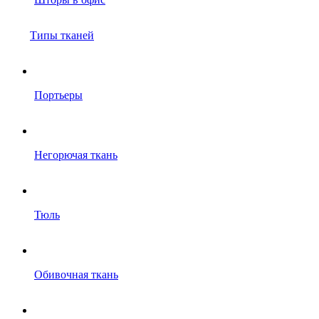
Типы тканей
Портьеры
Негорючая ткань
Тюль
Обивочная ткань