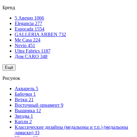
Бренд
5 Авеню
1066
Elegancia
277
Espocada
1554
GALLERIA ARBEN
732
Me Casa
224
Nevio
451
Ultra Fabrics
1187
Дом CARO
348
Ещё
Рисунок
Акварель
5
Бабочки
1
Ветки
21
Восточный орнамент
9
Вышивка
12
Звезды
1
Капли
2
Классические дизайны (медальоны и т.п.) (медальоны
дамаски)
33