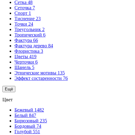
Сетка
48
Сеточка
7
Спорт
1
Тиснение
23
Точки
24
Треугольник
2
Тропический
6
Фактура
66
Фактура дерево
84
Флористика
3
Цветы
419
Черточки
6
Шанель
5
Этнические мотивы
135
Эффект состаренности
76
Ещё
Цвет
Бежевый
1482
Белый
847
Бирюзовый
235
Бордовый
74
Голубой
551