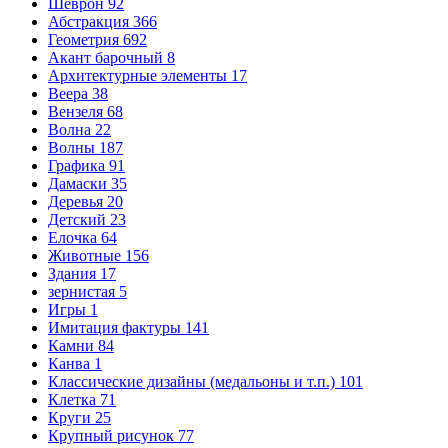
Шеврон
92
Абстракция
366
Геометрия
692
Акант барочный
8
Архитектурные элементы
17
Веера
38
Вензеля
68
Волна
22
Волны
187
Графика
91
Дамаски
35
Деревья
20
Детский
23
Елочка
64
Животные
156
Здания
17
зернистая
5
Игры
1
Имитация фактуры
141
Камни
84
Канва
1
Классические дизайны (медальоны и т.п.)
101
Клетка
71
Круги
25
Крупный рисунок
77