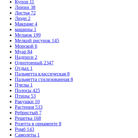
Купон
11
Линии
38
Листья
72
Люди
2
Макраме
4
машины
1
Меланж
199
Мелкий рисунок
145
Морской
6
Муар
84
Надписи
2
Однотонный
2347
Отдых
1
Пальметта классическая
8
Пальметта стилизованная
8
Пчелы
1
Полосы
425
Птицы
53
Ракушки
10
Растения
533
Ребристый
7
Решетка
168
Розетта в орнаменте
8
Ромб
143
Самолеты
1