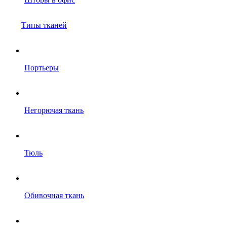
Типы тканей
Портьеры
Негорючая ткань
Тюль
Обивочная ткань