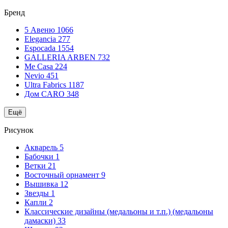
Бренд
5 Авеню
1066
Elegancia
277
Espocada
1554
GALLERIA ARBEN
732
Me Casa
224
Nevio
451
Ultra Fabrics
1187
Дом CARO
348
Ещё
Рисунок
Акварель
5
Бабочки
1
Ветки
21
Восточный орнамент
9
Вышивка
12
Звезды
1
Капли
2
Классические дизайны (медальоны и т.п.) (медальоны
дамаски)
33