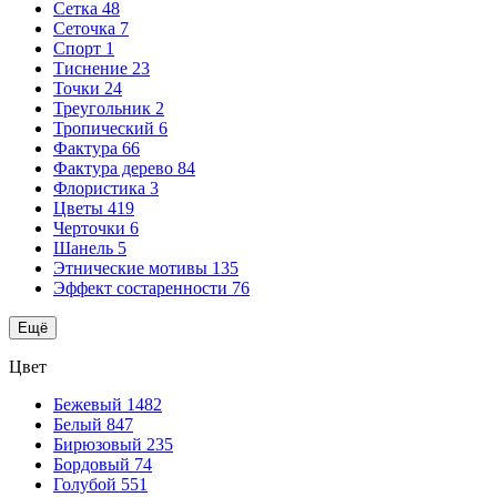
Сетка
48
Сеточка
7
Спорт
1
Тиснение
23
Точки
24
Треугольник
2
Тропический
6
Фактура
66
Фактура дерево
84
Флористика
3
Цветы
419
Черточки
6
Шанель
5
Этнические мотивы
135
Эффект состаренности
76
Ещё
Цвет
Бежевый
1482
Белый
847
Бирюзовый
235
Бордовый
74
Голубой
551