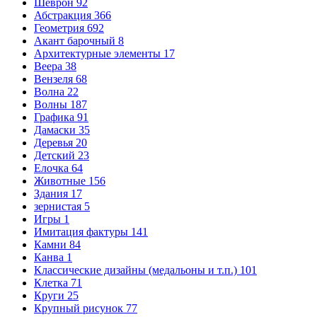
Шеврон
92
Абстракция
366
Геометрия
692
Акант барочный
8
Архитектурные элементы
17
Веера
38
Вензеля
68
Волна
22
Волны
187
Графика
91
Дамаски
35
Деревья
20
Детский
23
Елочка
64
Животные
156
Здания
17
зернистая
5
Игры
1
Имитация фактуры
141
Камни
84
Канва
1
Классические дизайны (медальоны и т.п.)
101
Клетка
71
Круги
25
Крупный рисунок
77