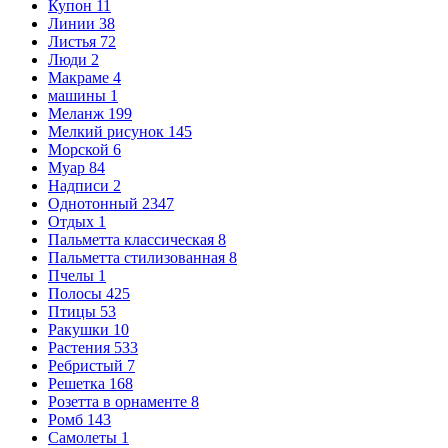
Купон
11
Линии
38
Листья
72
Люди
2
Макраме
4
машины
1
Меланж
199
Мелкий рисунок
145
Морской
6
Муар
84
Надписи
2
Однотонный
2347
Отдых
1
Пальметта классическая
8
Пальметта стилизованная
8
Пчелы
1
Полосы
425
Птицы
53
Ракушки
10
Растения
533
Ребристый
7
Решетка
168
Розетта в орнаменте
8
Ромб
143
Самолеты
1