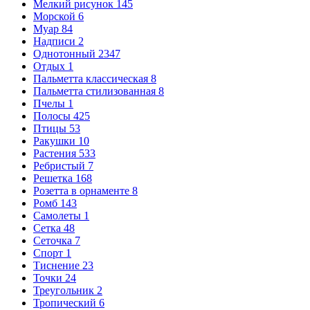
Мелкий рисунок
145
Морской
6
Муар
84
Надписи
2
Однотонный
2347
Отдых
1
Пальметта классическая
8
Пальметта стилизованная
8
Пчелы
1
Полосы
425
Птицы
53
Ракушки
10
Растения
533
Ребристый
7
Решетка
168
Розетта в орнаменте
8
Ромб
143
Самолеты
1
Сетка
48
Сеточка
7
Спорт
1
Тиснение
23
Точки
24
Треугольник
2
Тропический
6