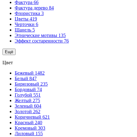
Фактура
66
Фактура дерево
84
Флористика
3
Цветы
419
Черточки
6
Шанель
5
Этнические мотивы
135
Эффект состаренности
76
Ещё
Цвет
Бежевый
1482
Белый
847
Бирюзовый
235
Бордовый
74
Голубой
551
Желтый
275
Зеленый
604
Золотой
262
Коричневый
621
Красный
240
Кремовый
303
Лиловый
155