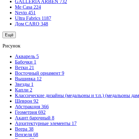
GALLERIA ARBEN
732
Me Casa
224
Nevio
451
Ultra Fabrics
1187
Дом CARO
348
Ещё
Рисунок
Акварель
5
Бабочки
1
Ветки
21
Восточный орнамент
9
Вышивка
12
Звезды
1
Капли
2
Классические дизайны (медальоны и т.п.) (медальоны да
Шеврон
92
Абстракция
366
Геометрия
692
Акант барочный
8
Архитектурные элементы
17
Веера
38
Вензеля
68