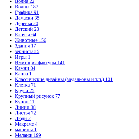
Волна
22
Волны
187
Графика
91
Дамаски
35
Деревья
20
Детский
23
Елочка
64
Животные
156
Здания
17
зернистая
5
Игры
1
Имитация фактуры
141
Камни
84
Канва
1
Классические дизайны (медальоны и т.п.)
101
Клетка
71
Круги
25
Крупный рисунок
77
Купон
11
Линии
38
Листья
72
Люди
2
Макраме
4
машины
1
Меланж
199