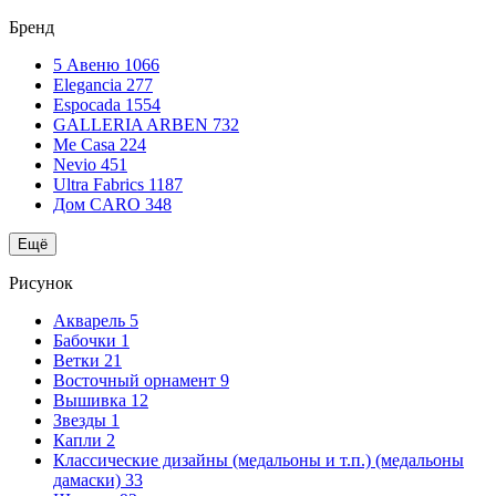
Бренд
5 Авеню
1066
Elegancia
277
Espocada
1554
GALLERIA ARBEN
732
Me Casa
224
Nevio
451
Ultra Fabrics
1187
Дом CARO
348
Ещё
Рисунок
Акварель
5
Бабочки
1
Ветки
21
Восточный орнамент
9
Вышивка
12
Звезды
1
Капли
2
Классические дизайны (медальоны и т.п.) (медальоны
дамаски)
33