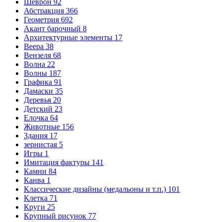
Шеврон
92
Абстракция
366
Геометрия
692
Акант барочный
8
Архитектурные элементы
17
Веера
38
Вензеля
68
Волна
22
Волны
187
Графика
91
Дамаски
35
Деревья
20
Детский
23
Елочка
64
Животные
156
Здания
17
зернистая
5
Игры
1
Имитация фактуры
141
Камни
84
Канва
1
Классические дизайны (медальоны и т.п.)
101
Клетка
71
Круги
25
Крупный рисунок
77