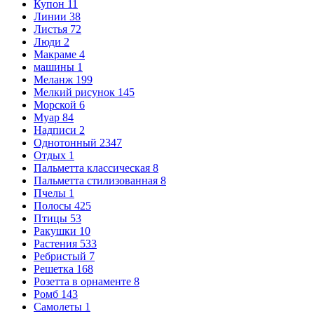
Купон
11
Линии
38
Листья
72
Люди
2
Макраме
4
машины
1
Меланж
199
Мелкий рисунок
145
Морской
6
Муар
84
Надписи
2
Однотонный
2347
Отдых
1
Пальметта классическая
8
Пальметта стилизованная
8
Пчелы
1
Полосы
425
Птицы
53
Ракушки
10
Растения
533
Ребристый
7
Решетка
168
Розетта в орнаменте
8
Ромб
143
Самолеты
1