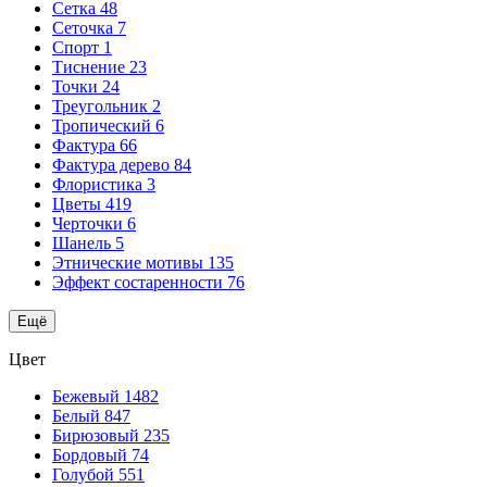
Сетка
48
Сеточка
7
Спорт
1
Тиснение
23
Точки
24
Треугольник
2
Тропический
6
Фактура
66
Фактура дерево
84
Флористика
3
Цветы
419
Черточки
6
Шанель
5
Этнические мотивы
135
Эффект состаренности
76
Ещё
Цвет
Бежевый
1482
Белый
847
Бирюзовый
235
Бордовый
74
Голубой
551