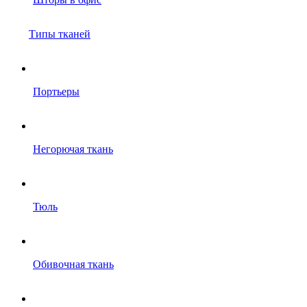
Типы тканей
Портьеры
Негорючая ткань
Тюль
Обивочная ткань