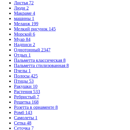
Листья
72
Люди
2
Макраме
4
машины
1
Меланж
199
Мелкий рисунок
145
Морской
6
Муар
84
Надписи
2
Однотонный
2347
Отдых
1
Пальметта классическая
8
Пальметта стилизованная
8
Пчелы
1
Полосы
425
Птицы
53
Ракушки
10
Растения
533
Ребристый
7
Решетка
168
Розетта в орнаменте
8
Ромб
143
Самолеты
1
Сетка
48
Сеточка
7