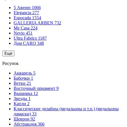
5 Авеню
1066
Elegancia
277
Espocada
1554
GALLERIA ARBEN
732
Me Casa
224
Nevio
451
Ultra Fabrics
1187
Дом CARO
348
Ещё
Рисунок
Акварель
5
Бабочки
1
Ветки
21
Восточный орнамент
9
Вышивка
12
Звезды
1
Капли
2
Классические дизайны (медальоны и т.п.) (медальоны
дамаски)
33
Шеврон
92
Абстракция
366