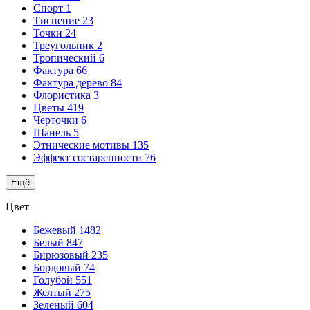
Спорт
1
Тиснение
23
Точки
24
Треугольник
2
Тропический
6
Фактура
66
Фактура дерево
84
Флористика
3
Цветы
419
Черточки
6
Шанель
5
Этнические мотивы
135
Эффект состаренности
76
Ещё
Цвет
Бежевый
1482
Белый
847
Бирюзовый
235
Бордовый
74
Голубой
551
Желтый
275
Зеленый
604