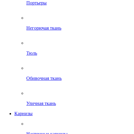
Портьеры
Негорючая ткань
Тюль
Обивочная ткань
Уличная ткань
Карнизы
Настенные карнизы