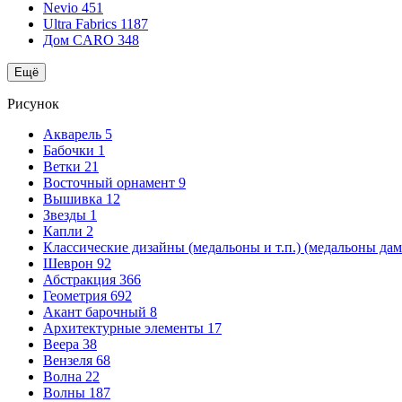
Nevio
451
Ultra Fabrics
1187
Дом CARO
348
Ещё
Рисунок
Акварель
5
Бабочки
1
Ветки
21
Восточный орнамент
9
Вышивка
12
Звезды
1
Капли
2
Классические дизайны (медальоны и т.п.) (медальоны да
Шеврон
92
Абстракция
366
Геометрия
692
Акант барочный
8
Архитектурные элементы
17
Веера
38
Вензеля
68
Волна
22
Волны
187