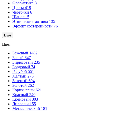
Флористика
3
Цветы
419
Черточки
6
Шанель
5
Этнические мотивы
135
Эффект состаренности
76
Ещё
Цвет
Бежевый
1482
Белый
847
Бирюзовый
235
Бордовый
74
Голубой
551
Желтый
275
Зеленый
604
Золотой
262
Коричневый
621
Красный
240
Кремовый
303
Лиловый
155
Металлический
181