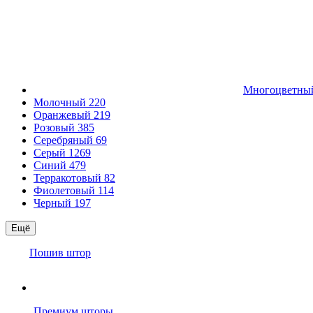
Многоцветн
Молочный
220
Оранжевый
219
Розовый
385
Серебряный
69
Серый
1269
Синий
479
Терракотовый
82
Фиолетовый
114
Черный
197
Ещё
Пошив штор
Премиум шторы