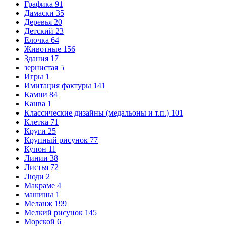
Графика
91
Дамаски
35
Деревья
20
Детский
23
Елочка
64
Животные
156
Здания
17
зернистая
5
Игры
1
Имитация фактуры
141
Камни
84
Канва
1
Классические дизайны (медальоны и т.п.)
101
Клетка
71
Круги
25
Крупный рисунок
77
Купон
11
Линии
38
Листья
72
Люди
2
Макраме
4
машины
1
Меланж
199
Мелкий рисунок
145
Морской
6