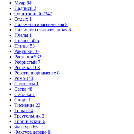
Муар
84
Надписи
2
Однотонный
2347
Отдых
1
Пальметта классическая
8
Пальметта стилизованная
8
Пчелы
1
Полосы
425
Птицы
53
Ракушки
10
Растения
533
Ребристый
7
Решетка
168
Розетта в орнаменте
8
Ромб
143
Самолеты
1
Сетка
48
Сеточка
7
Спорт
1
Тиснение
23
Точки
24
Треугольник
2
Тропический
6
Фактура
66
Фактура дерево
84