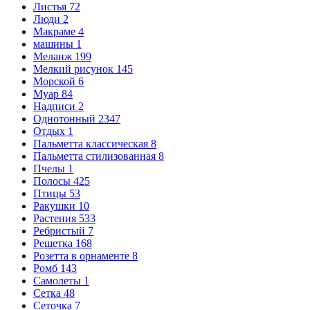
Листья
72
Люди
2
Макраме
4
машины
1
Меланж
199
Мелкий рисунок
145
Морской
6
Муар
84
Надписи
2
Однотонный
2347
Отдых
1
Пальметта классическая
8
Пальметта стилизованная
8
Пчелы
1
Полосы
425
Птицы
53
Ракушки
10
Растения
533
Ребристый
7
Решетка
168
Розетта в орнаменте
8
Ромб
143
Самолеты
1
Сетка
48
Сеточка
7