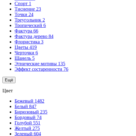
Спорт
1
Тиснение
23
Точки
24
Треугольник
2
Тропический
6
Фактура
66
Фактура дерево
84
Флористика
3
Цветы
419
Черточки
6
Шанель
5
Этнические мотивы
135
Эффект состаренности
76
Ещё
Цвет
Бежевый
1482
Белый
847
Бирюзовый
235
Бордовый
74
Голубой
551
Желтый
275
Зеленый
604