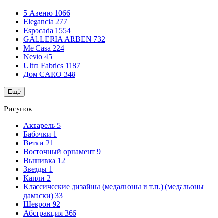
5 Авеню
1066
Elegancia
277
Espocada
1554
GALLERIA ARBEN
732
Me Casa
224
Nevio
451
Ultra Fabrics
1187
Дом CARO
348
Ещё
Рисунок
Акварель
5
Бабочки
1
Ветки
21
Восточный орнамент
9
Вышивка
12
Звезды
1
Капли
2
Классические дизайны (медальоны и т.п.) (медальоны
дамаски)
33
Шеврон
92
Абстракция
366