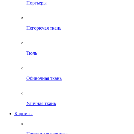
Портьеры
Негорючая ткань
Тюль
Обивочная ткань
Уличная ткань
Карнизы
Настенные карнизы