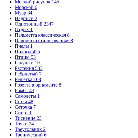
Мелкий рисунок
145
Морской
6
Муар
84
Надписи
2
Однотонный
2347
Отдых
1
Пальметта классическая
8
Пальметта стилизованная
8
Пчелы
1
Полосы
425
Птицы
53
Ракушки
10
Растения
533
Ребристый
7
Решетка
168
Розетта в орнаменте
8
Ромб
143
Самолеты
1
Сетка
48
Сеточка
7
Спорт
1
Тиснение
23
Точки
24
Треугольник
2
Тропический
6