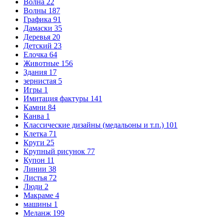
Волна
22
Волны
187
Графика
91
Дамаски
35
Деревья
20
Детский
23
Елочка
64
Животные
156
Здания
17
зернистая
5
Игры
1
Имитация фактуры
141
Камни
84
Канва
1
Классические дизайны (медальоны и т.п.)
101
Клетка
71
Круги
25
Крупный рисунок
77
Купон
11
Линии
38
Листья
72
Люди
2
Макраме
4
машины
1
Меланж
199