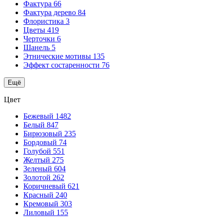
Фактура
66
Фактура дерево
84
Флористика
3
Цветы
419
Черточки
6
Шанель
5
Этнические мотивы
135
Эффект состаренности
76
Ещё
Цвет
Бежевый
1482
Белый
847
Бирюзовый
235
Бордовый
74
Голубой
551
Желтый
275
Зеленый
604
Золотой
262
Коричневый
621
Красный
240
Кремовый
303
Лиловый
155