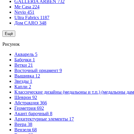
GALLERIA ARBEN
732
Me Casa
224
Nevio
451
Ultra Fabrics
1187
Дом CARO
348
Ещё
Рисунок
Акварель
5
Бабочки
1
Ветки
21
Восточный орнамент
9
Вышивка
12
Звезды
1
Капли
2
Классические дизайны (медальоны и т.п.) (медальоны да
Шеврон
92
Абстракция
366
Геометрия
692
Акант барочный
8
Архитектурные элементы
17
Веера
38
Вензеля
68