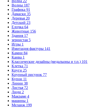
Волна
22
Волны
187
Графика
91
Дамаски
35
Деревья
20
Детский
23
Елочка
64
Животные
156
Здания
17
зернистая
5
Игры
1
Имитация фактуры
141
Камни
84
Канва
1
Классические дизайны (медальоны и т.п.)
101
Клетка
71
Круги
25
Крупный рисунок
77
Купон
11
Линии
38
Листья
72
Люди
2
Макраме
4
машины
1
Меланж
199