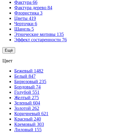
Фактура
66
Фактура дерево
84
Флористика
3
Цветы
419
Черточки
6
Шанель
5
Этнические мотивы
135
Эффект состаренности
76
Ещё
Цвет
Бежевый
1482
Белый
847
Бирюзовый
235
Бордовый
74
Голубой
551
Желтый
275
Зеленый
604
Золотой
262
Коричневый
621
Красный
240
Кремовый
303
Лиловый
155