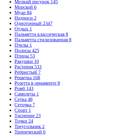
Мелкий рисунок
145
Морской
6
Муар
84
Надписи
2
Однотонный
2347
Отдых
1
Пальметта классическая
8
Пальметта стилизованная
8
Пчелы
1
Полосы
425
Птицы
53
Ракушки
10
Растения
533
Ребристый
7
Решетка
168
Розетта в орнаменте
8
Ромб
143
Самолеты
1
Сетка
48
Сеточка
7
Спорт
1
Тиснение
23
Точки
24
Треугольник
2
Тропический
6