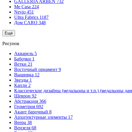
GALLERIA ARBEN
732
Me Casa
224
Nevio
451
Ultra Fabrics
1187
Дом CARO
348
Ещё
Рисунок
Акварель
5
Бабочки
1
Ветки
21
Восточный орнамент
9
Вышивка
12
Звезды
1
Капли
2
Классические дизайны (медальоны и т.п.) (медальоны да
Шеврон
92
Абстракция
366
Геометрия
692
Акант барочный
8
Архитектурные элементы
17
Веера
38
Вензеля
68