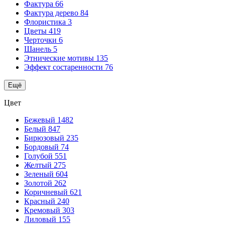
Фактура
66
Фактура дерево
84
Флористика
3
Цветы
419
Черточки
6
Шанель
5
Этнические мотивы
135
Эффект состаренности
76
Ещё
Цвет
Бежевый
1482
Белый
847
Бирюзовый
235
Бордовый
74
Голубой
551
Желтый
275
Зеленый
604
Золотой
262
Коричневый
621
Красный
240
Кремовый
303
Лиловый
155