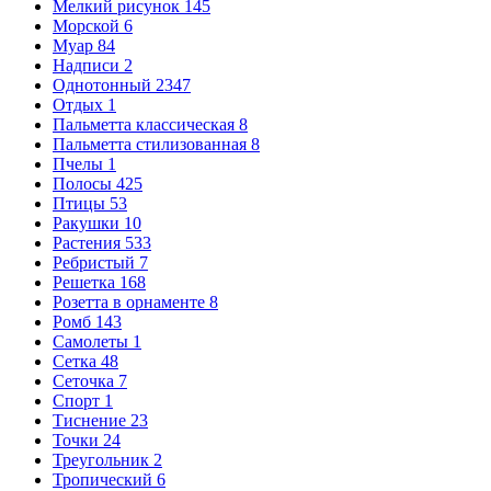
Мелкий рисунок
145
Морской
6
Муар
84
Надписи
2
Однотонный
2347
Отдых
1
Пальметта классическая
8
Пальметта стилизованная
8
Пчелы
1
Полосы
425
Птицы
53
Ракушки
10
Растения
533
Ребристый
7
Решетка
168
Розетта в орнаменте
8
Ромб
143
Самолеты
1
Сетка
48
Сеточка
7
Спорт
1
Тиснение
23
Точки
24
Треугольник
2
Тропический
6