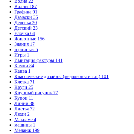
Волна
22
Волны
187
Графика
91
Дамаски
35
Деревья
20
Детский
23
Елочка
64
Животные
156
Здания
17
зернистая
5
Игры
1
Имитация фактуры
141
Камни
84
Канва
1
Классические дизайны (медальоны и т.п.)
101
Клетка
71
Круги
25
Крупный рисунок
77
Купон
11
Линии
38
Листья
72
Люди
2
Макраме
4
машины
1
Меланж
199