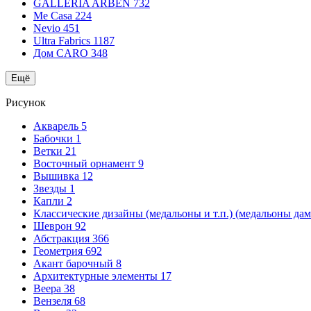
GALLERIA ARBEN
732
Me Casa
224
Nevio
451
Ultra Fabrics
1187
Дом CARO
348
Ещё
Рисунок
Акварель
5
Бабочки
1
Ветки
21
Восточный орнамент
9
Вышивка
12
Звезды
1
Капли
2
Классические дизайны (медальоны и т.п.) (медальоны да
Шеврон
92
Абстракция
366
Геометрия
692
Акант барочный
8
Архитектурные элементы
17
Веера
38
Вензеля
68