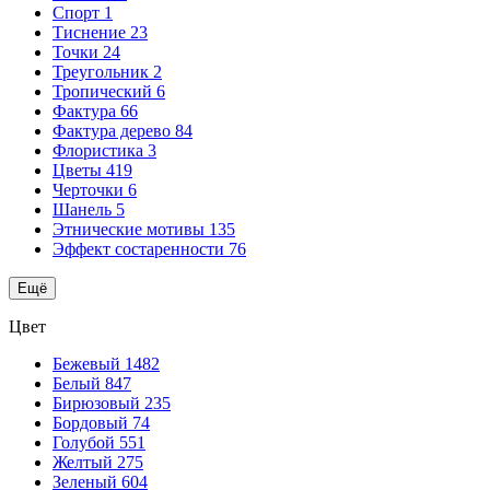
Спорт
1
Тиснение
23
Точки
24
Треугольник
2
Тропический
6
Фактура
66
Фактура дерево
84
Флористика
3
Цветы
419
Черточки
6
Шанель
5
Этнические мотивы
135
Эффект состаренности
76
Ещё
Цвет
Бежевый
1482
Белый
847
Бирюзовый
235
Бордовый
74
Голубой
551
Желтый
275
Зеленый
604