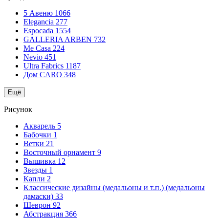
5 Авеню
1066
Elegancia
277
Espocada
1554
GALLERIA ARBEN
732
Me Casa
224
Nevio
451
Ultra Fabrics
1187
Дом CARO
348
Ещё
Рисунок
Акварель
5
Бабочки
1
Ветки
21
Восточный орнамент
9
Вышивка
12
Звезды
1
Капли
2
Классические дизайны (медальоны и т.п.) (медальоны
дамаски)
33
Шеврон
92
Абстракция
366