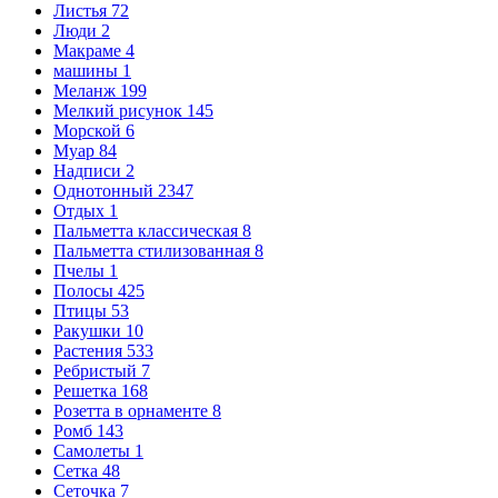
Листья
72
Люди
2
Макраме
4
машины
1
Меланж
199
Мелкий рисунок
145
Морской
6
Муар
84
Надписи
2
Однотонный
2347
Отдых
1
Пальметта классическая
8
Пальметта стилизованная
8
Пчелы
1
Полосы
425
Птицы
53
Ракушки
10
Растения
533
Ребристый
7
Решетка
168
Розетта в орнаменте
8
Ромб
143
Самолеты
1
Сетка
48
Сеточка
7