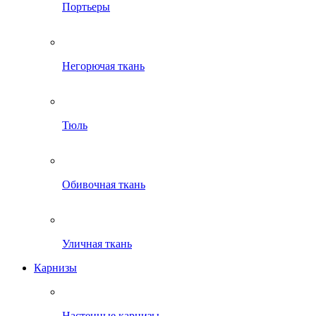
Портьеры
Негорючая ткань
Тюль
Обивочная ткань
Уличная ткань
Карнизы
Настенные карнизы