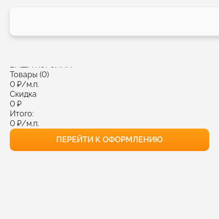
КОРЗИНА
0 товара
Выбрать все
Удалить выбранное
ВАША КОРЗИНА
Товары (0)
0
₽
/м.п.
Скидка
0
₽
Итого:
0
₽
/м.п.
ПЕРЕЙТИ К ОФОРМЛЕНИЮ