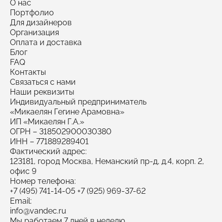
О нас
Портфолио
Для дизайнеров
Организация
Оплата и доставка
Блог
FAQ
Контакты
Связаться с нами
Наши реквизиты
Индивидуальный предприниматель
«Микаелян Гегине Арамовна»
ИП «Микаелян Г.А.»
ОГРН
– 318502900030380
ИНН
– 771889289401
Фактический адрес:
123181, город Москва, Неманский пр-д, д.4, корп. 2,
офис 9
Номер телефона:
+7 (495) 741-14-05
+7 (925) 969-37-62
Email:
info@vandec.ru
Мы работаем 7 дней в неделю