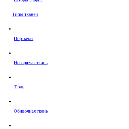
Типы тканей
Портьеры
Негорючая ткань
Тюль
Обивочная ткань