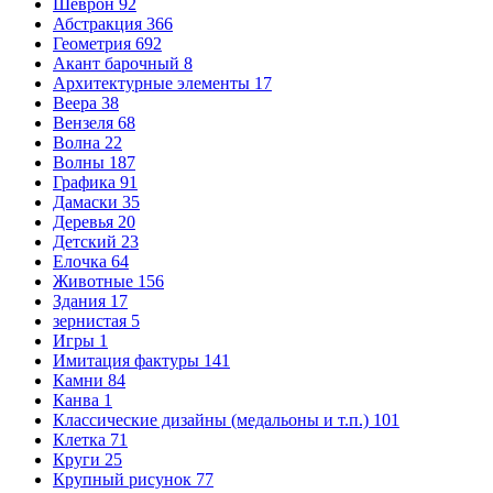
Шеврон
92
Абстракция
366
Геометрия
692
Акант барочный
8
Архитектурные элементы
17
Веера
38
Вензеля
68
Волна
22
Волны
187
Графика
91
Дамаски
35
Деревья
20
Детский
23
Елочка
64
Животные
156
Здания
17
зернистая
5
Игры
1
Имитация фактуры
141
Камни
84
Канва
1
Классические дизайны (медальоны и т.п.)
101
Клетка
71
Круги
25
Крупный рисунок
77