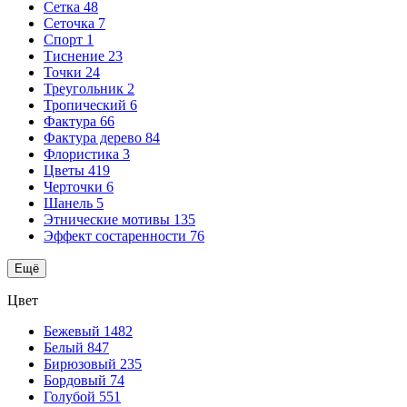
Сетка
48
Сеточка
7
Спорт
1
Тиснение
23
Точки
24
Треугольник
2
Тропический
6
Фактура
66
Фактура дерево
84
Флористика
3
Цветы
419
Черточки
6
Шанель
5
Этнические мотивы
135
Эффект состаренности
76
Ещё
Цвет
Бежевый
1482
Белый
847
Бирюзовый
235
Бордовый
74
Голубой
551