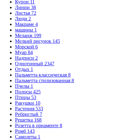
Купон
11
Линии
38
Листья
72
Люди
2
Макраме
4
машины
1
Меланж
199
Мелкий рисунок
145
Морской
6
Муар
84
Надписи
2
Однотонный
2347
Отдых
1
Пальметта классическая
8
Пальметта стилизованная
8
Пчелы
1
Полосы
425
Птицы
53
Ракушки
10
Растения
533
Ребристый
7
Решетка
168
Розетта в орнаменте
8
Ромб
143
Самолеты
1