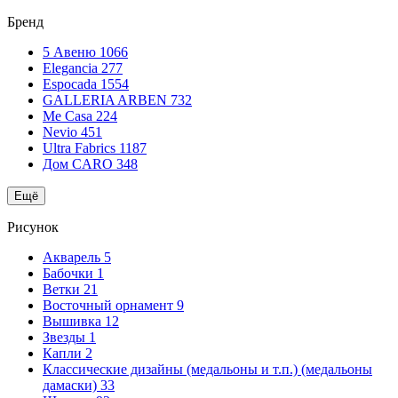
Бренд
5 Авеню
1066
Elegancia
277
Espocada
1554
GALLERIA ARBEN
732
Me Casa
224
Nevio
451
Ultra Fabrics
1187
Дом CARO
348
Ещё
Рисунок
Акварель
5
Бабочки
1
Ветки
21
Восточный орнамент
9
Вышивка
12
Звезды
1
Капли
2
Классические дизайны (медальоны и т.п.) (медальоны
дамаски)
33