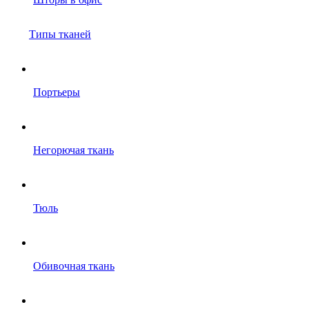
Типы тканей
Портьеры
Негорючая ткань
Тюль
Обивочная ткань