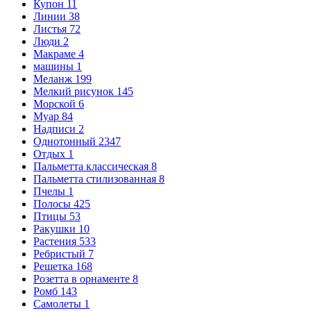
Купон
11
Линии
38
Листья
72
Люди
2
Макраме
4
машины
1
Меланж
199
Мелкий рисунок
145
Морской
6
Муар
84
Надписи
2
Однотонный
2347
Отдых
1
Пальметта классическая
8
Пальметта стилизованная
8
Пчелы
1
Полосы
425
Птицы
53
Ракушки
10
Растения
533
Ребристый
7
Решетка
168
Розетта в орнаменте
8
Ромб
143
Самолеты
1