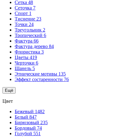
Сетка
48
Сеточка
7
Спорт
1
Тиснение
23
Точки
24
Треугольник
2
Тропический
6
Фактура
66
Фактура дерево
84
Флористика
3
Цветы
419
Черточки
6
Шанель
5
Этнические мотивы
135
Эффект состаренности
76
Ещё
Цвет
Бежевый
1482
Белый
847
Бирюзовый
235
Бордовый
74
Голубой
551