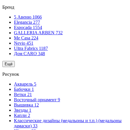
Бренд
5 Авеню
1066
Elegancia
277
Espocada
1554
GALLERIA ARBEN
732
Me Casa
224
Nevio
451
Ultra Fabrics
1187
Дом CARO
348
Ещё
Рисунок
Акварель
5
Бабочки
1
Ветки
21
Восточный орнамент
9
Вышивка
12
Звезды
1
Капли
2
Классические дизайны (медальоны и т.п.) (медальоны
дамаски)
33