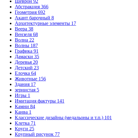
Шеврон
92
Абстракция
366
Геометрия
692
Акант барочный
8
Архитектурные элементы
17
Веера
38
Вензеля
68
Волна
22
Волны
187
Графика
91
Дамаски
35
Деревья
20
Детский
23
Елочка
64
Животные
156
Здания
17
зернистая
5
Игры
1
Имитация фактуры
141
Камни
84
Канва
1
Классические дизайны (медальоны и т.п.)
101
Клетка
71
Круги
25
Крупный рисунок
77