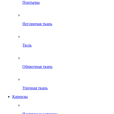
Портьеры
Негорючая ткань
Тюль
Обивочная ткань
Уличная ткань
Карнизы
Настенные карнизы