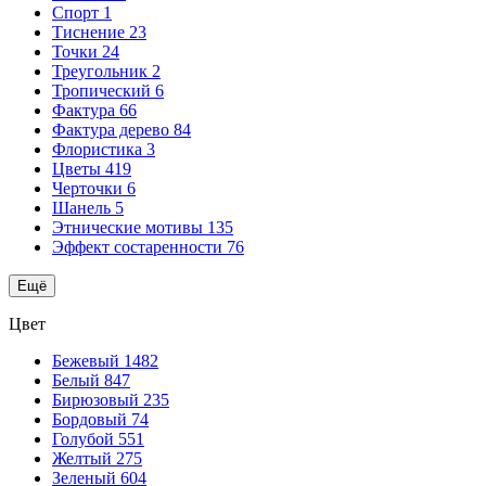
Спорт
1
Тиснение
23
Точки
24
Треугольник
2
Тропический
6
Фактура
66
Фактура дерево
84
Флористика
3
Цветы
419
Черточки
6
Шанель
5
Этнические мотивы
135
Эффект состаренности
76
Ещё
Цвет
Бежевый
1482
Белый
847
Бирюзовый
235
Бордовый
74
Голубой
551
Желтый
275
Зеленый
604