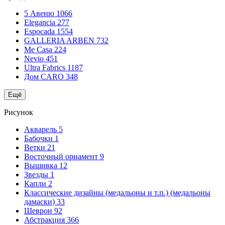
5 Авеню
1066
Elegancia
277
Espocada
1554
GALLERIA ARBEN
732
Me Casa
224
Nevio
451
Ultra Fabrics
1187
Дом CARO
348
Ещё
Рисунок
Акварель
5
Бабочки
1
Ветки
21
Восточный орнамент
9
Вышивка
12
Звезды
1
Капли
2
Классические дизайны (медальоны и т.п.) (медальоны
дамаски)
33
Шеврон
92
Абстракция
366