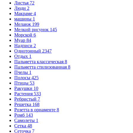
Листья
72
Люди
2
Макраме
4
машины
1
Меланж
199
Мелкий рисунок
145
Морской
6
Муар
84
Надписи
2
Однотонный
2347
Отдых
1
Пальметта классическая
8
Пальметта стилизованная
8
Пчелы
1
Полосы
425
Птицы
53
Ракушки
10
Растения
533
Ребристый
7
Решетка
168
Розетта в орнаменте
8
Ромб
143
Самолеты
1
Сетка
48
Сеточка
7