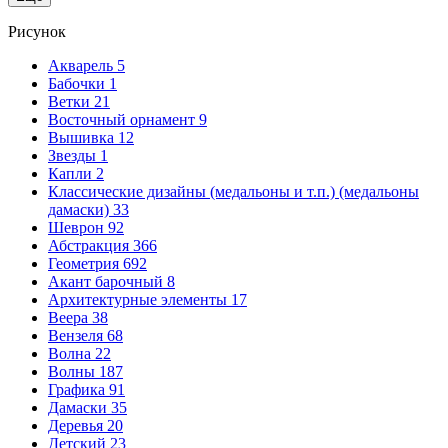
Рисунок
Акварель
5
Бабочки
1
Ветки
21
Восточный орнамент
9
Вышивка
12
Звезды
1
Капли
2
Классические дизайны (медальоны и т.п.) (медальоны
дамаски)
33
Шеврон
92
Абстракция
366
Геометрия
692
Акант барочный
8
Архитектурные элементы
17
Веера
38
Вензеля
68
Волна
22
Волны
187
Графика
91
Дамаски
35
Деревья
20
Детский
23