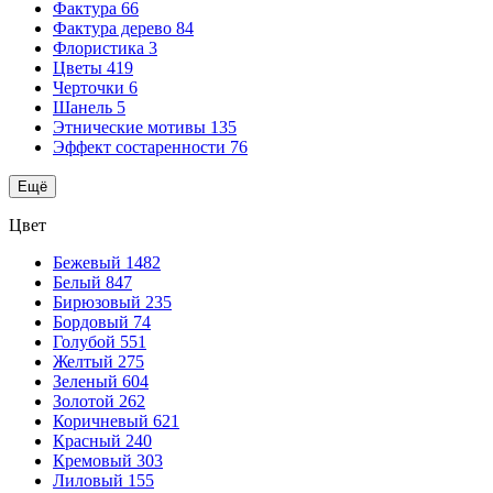
Фактура
66
Фактура дерево
84
Флористика
3
Цветы
419
Черточки
6
Шанель
5
Этнические мотивы
135
Эффект состаренности
76
Ещё
Цвет
Бежевый
1482
Белый
847
Бирюзовый
235
Бордовый
74
Голубой
551
Желтый
275
Зеленый
604
Золотой
262
Коричневый
621
Красный
240
Кремовый
303
Лиловый
155