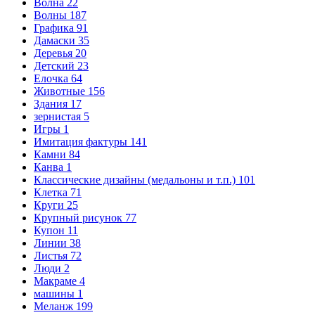
Волна
22
Волны
187
Графика
91
Дамаски
35
Деревья
20
Детский
23
Елочка
64
Животные
156
Здания
17
зернистая
5
Игры
1
Имитация фактуры
141
Камни
84
Канва
1
Классические дизайны (медальоны и т.п.)
101
Клетка
71
Круги
25
Крупный рисунок
77
Купон
11
Линии
38
Листья
72
Люди
2
Макраме
4
машины
1
Меланж
199