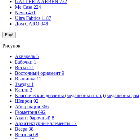
GALLERIA ARBEN
732
Me Casa
224
Nevio
451
Ultra Fabrics
1187
Дом CARO
348
Ещё
Рисунок
Акварель
5
Бабочки
1
Ветки
21
Восточный орнамент
9
Вышивка
12
Звезды
1
Капли
2
Классические дизайны (медальоны и т.п.) (медальоны да
Шеврон
92
Абстракция
366
Геометрия
692
Акант барочный
8
Архитектурные элементы
17
Веера
38
Вензеля
68