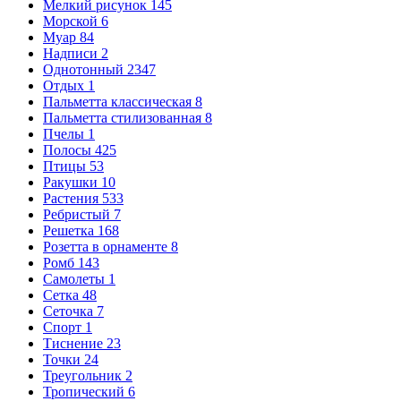
Мелкий рисунок
145
Морской
6
Муар
84
Надписи
2
Однотонный
2347
Отдых
1
Пальметта классическая
8
Пальметта стилизованная
8
Пчелы
1
Полосы
425
Птицы
53
Ракушки
10
Растения
533
Ребристый
7
Решетка
168
Розетта в орнаменте
8
Ромб
143
Самолеты
1
Сетка
48
Сеточка
7
Спорт
1
Тиснение
23
Точки
24
Треугольник
2
Тропический
6