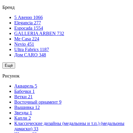
Бренд
5 Авеню
1066
Elegancia
277
Espocada
1554
GALLERIA ARBEN
732
Me Casa
224
Nevio
451
Ultra Fabrics
1187
Дом CARO
348
Ещё
Рисунок
Акварель
5
Бабочки
1
Ветки
21
Восточный орнамент
9
Вышивка
12
Звезды
1
Капли
2
Классические дизайны (медальоны и т.п.) (медальоны
дамаски)
33