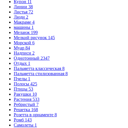
Купон
11
Линии
38
Листья
72
Люди
2
Макраме
4
машины
1
Меланж
199
Мелкий рисунок
145
Морской
6
Муар
84
Надписи
2
Однотонный
2347
Отдых
1
Пальметта классическая
8
Пальметта стилизованная
8
Пчелы
1
Полосы
425
Птицы
53
Ракушки
10
Растения
533
Ребристый
7
Решетка
168
Розетта в орнаменте
8
Ромб
143
Самолеты
1