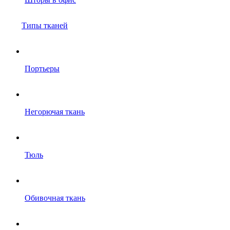
Типы тканей
Портьеры
Негорючая ткань
Тюль
Обивочная ткань