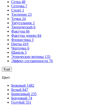
Сетка
48
Сеточка
7
Спорт
1
Тиснение
23
Точки
24
Треугольник
2
Тропический
6
Фактура
66
Фактура дерево
84
Флористика
3
Цветы
419
Черточки
6
Шанель
5
Этнические мотивы
135
Эффект состаренности
76
Ещё
Цвет
Бежевый
1482
Белый
847
Бирюзовый
235
Бордовый
74
Голубой
551