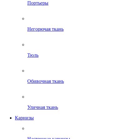
Портьеры
Негорючая ткань
Тюль
Обивочная ткань
Уличная ткань
Карнизы
Настенные карнизы