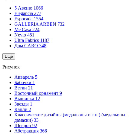
5 Авеню
1066
Elegancia
277
Espocada
1554
GALLERIA ARBEN
732
Me Casa
224
Nevio
451
Ultra Fabrics
1187
Дом CARO
348
Ещё
Рисунок
Акварель
5
Бабочки
1
Ветки
21
Восточный орнамент
9
Вышивка
12
Звезды
1
Капли
2
Классические дизайны (медальоны и т.п.) (медальоны
дамаски)
33
Шеврон
92
Абстракция
366