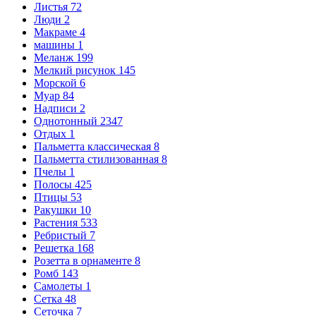
Листья
72
Люди
2
Макраме
4
машины
1
Меланж
199
Мелкий рисунок
145
Морской
6
Муар
84
Надписи
2
Однотонный
2347
Отдых
1
Пальметта классическая
8
Пальметта стилизованная
8
Пчелы
1
Полосы
425
Птицы
53
Ракушки
10
Растения
533
Ребристый
7
Решетка
168
Розетта в орнаменте
8
Ромб
143
Самолеты
1
Сетка
48
Сеточка
7