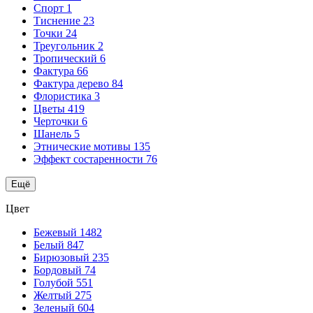
Спорт
1
Тиснение
23
Точки
24
Треугольник
2
Тропический
6
Фактура
66
Фактура дерево
84
Флористика
3
Цветы
419
Черточки
6
Шанель
5
Этнические мотивы
135
Эффект состаренности
76
Ещё
Цвет
Бежевый
1482
Белый
847
Бирюзовый
235
Бордовый
74
Голубой
551
Желтый
275
Зеленый
604