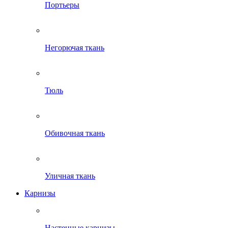
Портьеры
Негорючая ткань
Тюль
Обивочная ткань
Уличная ткань
Карнизы
Настенные карнизы