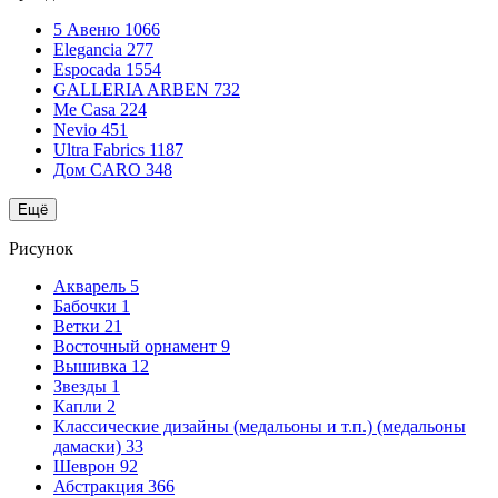
5 Авеню
1066
Elegancia
277
Espocada
1554
GALLERIA ARBEN
732
Me Casa
224
Nevio
451
Ultra Fabrics
1187
Дом CARO
348
Ещё
Рисунок
Акварель
5
Бабочки
1
Ветки
21
Восточный орнамент
9
Вышивка
12
Звезды
1
Капли
2
Классические дизайны (медальоны и т.п.) (медальоны
дамаски)
33
Шеврон
92
Абстракция
366