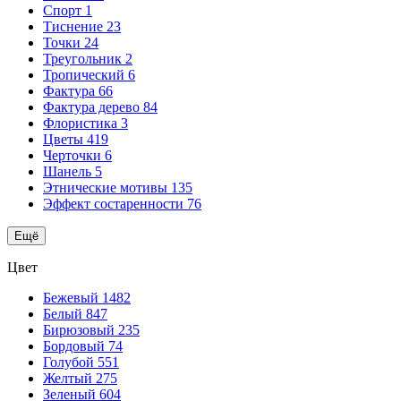
Спорт
1
Тиснение
23
Точки
24
Треугольник
2
Тропический
6
Фактура
66
Фактура дерево
84
Флористика
3
Цветы
419
Черточки
6
Шанель
5
Этнические мотивы
135
Эффект состаренности
76
Ещё
Цвет
Бежевый
1482
Белый
847
Бирюзовый
235
Бордовый
74
Голубой
551
Желтый
275
Зеленый
604