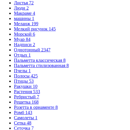
Листья
72
Люди
2
Макраме
4
машины
1
Меланж
199
Мелкий рисунок
145
Морской
6
Муар
84
Надписи
2
Однотонный
2347
Отдых
1
Пальметта классическая
8
Пальметта стилизованная
8
Пчелы
1
Полосы
425
Птицы
53
Ракушки
10
Растения
533
Ребристый
7
Решетка
168
Розетта в орнаменте
8
Ромб
143
Самолеты
1
Сетка
48
Сеточка
7