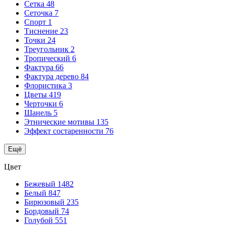
Сетка
48
Сеточка
7
Спорт
1
Тиснение
23
Точки
24
Треугольник
2
Тропический
6
Фактура
66
Фактура дерево
84
Флористика
3
Цветы
419
Черточки
6
Шанель
5
Этнические мотивы
135
Эффект состаренности
76
Ещё
Цвет
Бежевый
1482
Белый
847
Бирюзовый
235
Бордовый
74
Голубой
551