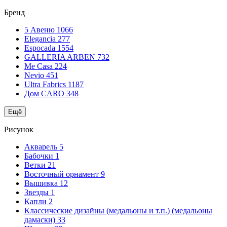
Бренд
5 Авеню
1066
Elegancia
277
Espocada
1554
GALLERIA ARBEN
732
Me Casa
224
Nevio
451
Ultra Fabrics
1187
Дом CARO
348
Ещё
Рисунок
Акварель
5
Бабочки
1
Ветки
21
Восточный орнамент
9
Вышивка
12
Звезды
1
Капли
2
Классические дизайны (медальоны и т.п.) (медальоны
дамаски)
33