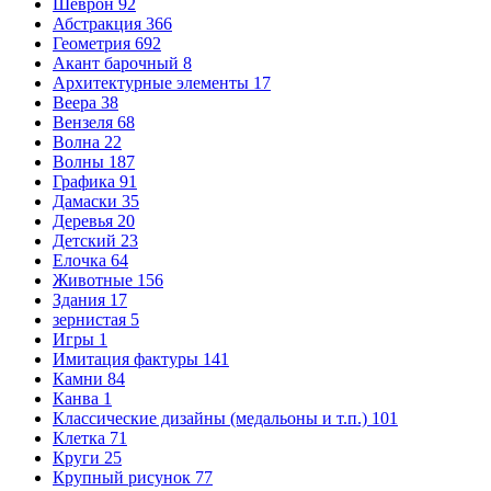
Шеврон
92
Абстракция
366
Геометрия
692
Акант барочный
8
Архитектурные элементы
17
Веера
38
Вензеля
68
Волна
22
Волны
187
Графика
91
Дамаски
35
Деревья
20
Детский
23
Елочка
64
Животные
156
Здания
17
зернистая
5
Игры
1
Имитация фактуры
141
Камни
84
Канва
1
Классические дизайны (медальоны и т.п.)
101
Клетка
71
Круги
25
Крупный рисунок
77