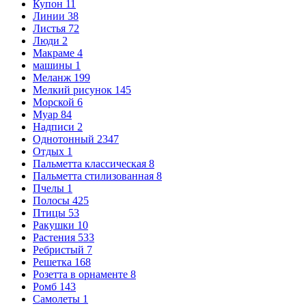
Купон
11
Линии
38
Листья
72
Люди
2
Макраме
4
машины
1
Меланж
199
Мелкий рисунок
145
Морской
6
Муар
84
Надписи
2
Однотонный
2347
Отдых
1
Пальметта классическая
8
Пальметта стилизованная
8
Пчелы
1
Полосы
425
Птицы
53
Ракушки
10
Растения
533
Ребристый
7
Решетка
168
Розетта в орнаменте
8
Ромб
143
Самолеты
1