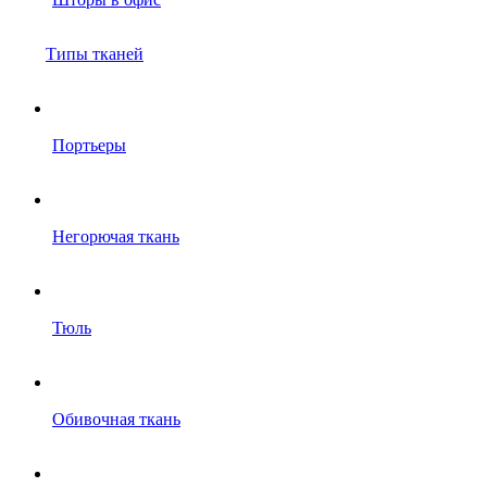
Типы тканей
Портьеры
Негорючая ткань
Тюль
Обивочная ткань