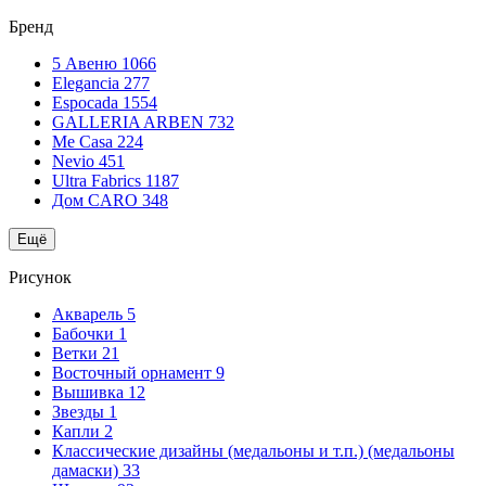
Бренд
5 Авеню
1066
Elegancia
277
Espocada
1554
GALLERIA ARBEN
732
Me Casa
224
Nevio
451
Ultra Fabrics
1187
Дом CARO
348
Ещё
Рисунок
Акварель
5
Бабочки
1
Ветки
21
Восточный орнамент
9
Вышивка
12
Звезды
1
Капли
2
Классические дизайны (медальоны и т.п.) (медальоны
дамаски)
33