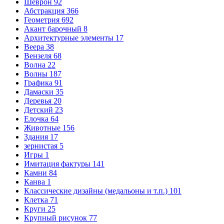
Шеврон
92
Абстракция
366
Геометрия
692
Акант барочный
8
Архитектурные элементы
17
Веера
38
Вензеля
68
Волна
22
Волны
187
Графика
91
Дамаски
35
Деревья
20
Детский
23
Елочка
64
Животные
156
Здания
17
зернистая
5
Игры
1
Имитация фактуры
141
Камни
84
Канва
1
Классические дизайны (медальоны и т.п.)
101
Клетка
71
Круги
25
Крупный рисунок
77