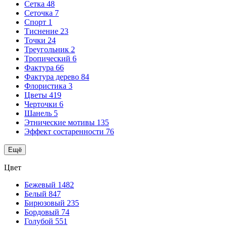
Сетка
48
Сеточка
7
Спорт
1
Тиснение
23
Точки
24
Треугольник
2
Тропический
6
Фактура
66
Фактура дерево
84
Флористика
3
Цветы
419
Черточки
6
Шанель
5
Этнические мотивы
135
Эффект состаренности
76
Ещё
Цвет
Бежевый
1482
Белый
847
Бирюзовый
235
Бордовый
74
Голубой
551