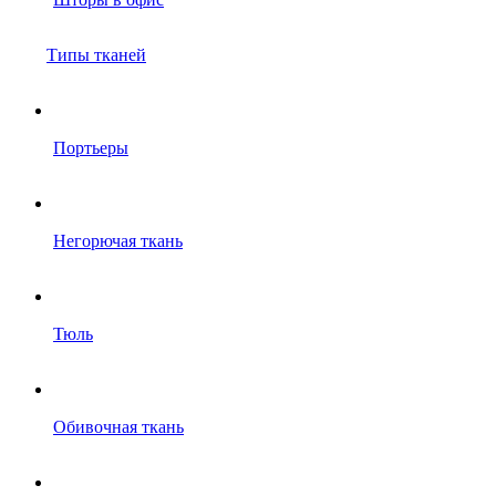
Типы тканей
Портьеры
Негорючая ткань
Тюль
Обивочная ткань