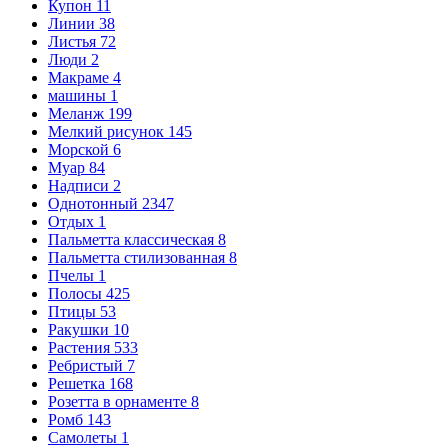
Купон
11
Линии
38
Листья
72
Люди
2
Макраме
4
машины
1
Меланж
199
Мелкий рисунок
145
Морской
6
Муар
84
Надписи
2
Однотонный
2347
Отдых
1
Пальметта классическая
8
Пальметта стилизованная
8
Пчелы
1
Полосы
425
Птицы
53
Ракушки
10
Растения
533
Ребристый
7
Решетка
168
Розетта в орнаменте
8
Ромб
143
Самолеты
1