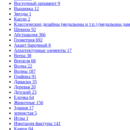
Восточный орнамент
9
Вышивка
12
Звезды
1
Капли
2
Классические дизайны (медальоны и т.п.) (медальоны да
Шеврон
92
Абстракция
366
Геометрия
692
Акант барочный
8
Архитектурные элементы
17
Веера
38
Вензеля
68
Волна
22
Волны
187
Графика
91
Дамаски
35
Деревья
20
Детский
23
Елочка
64
Животные
156
Здания
17
зернистая
5
Игры
1
Имитация фактуры
141
Камни
84