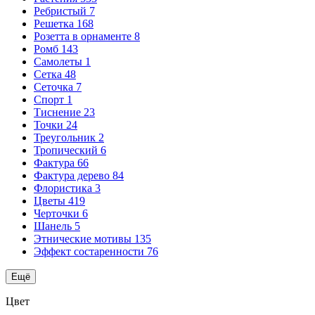
Ребристый
7
Решетка
168
Розетта в орнаменте
8
Ромб
143
Самолеты
1
Сетка
48
Сеточка
7
Спорт
1
Тиснение
23
Точки
24
Треугольник
2
Тропический
6
Фактура
66
Фактура дерево
84
Флористика
3
Цветы
419
Черточки
6
Шанель
5
Этнические мотивы
135
Эффект состаренности
76
Ещё
Цвет