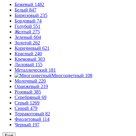
Бежевый
1482
Белый
847
Бирюзовый
235
Бордовый
74
Голубой
551
Желтый
275
Зеленый
604
Золотой
262
Коричневый
621
Красный
240
Кремовый
303
Лиловый
155
Металлический
181
Многоцветный
108
Молочный
220
Оранжевый
219
Розовый
385
Серебряный
69
Серый
1269
Синий
479
Терракотовый
82
Фиолетовый
114
Черный
197
Ещё