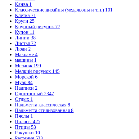
Канва
1
Классические дизайны (медальоны и т.п.)
101
Клетка
71
Круги
25
Крупный рисунок
77
Купон
11
Линии
38
Листья
72
Люди
2
Макраме
4
машины
1
Меланж
199
Мелкий рисунок
145
Морской
6
Муар
84
Надписи
2
Однотонный
2347
Отдых
1
Пальметта классическая
8
Пальметта стилизованная
8
Пчелы
1
Полосы
425
Птицы
53
Ракушки
10
Растения
533