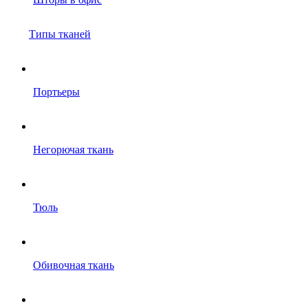
Типы тканей
Портьеры
Негорючая ткань
Тюль
Обивочная ткань