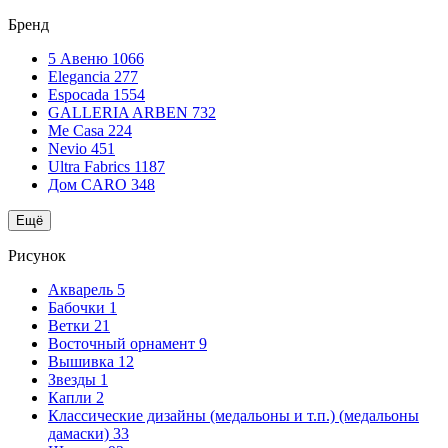
Бренд
5 Авеню
1066
Elegancia
277
Espocada
1554
GALLERIA ARBEN
732
Me Casa
224
Nevio
451
Ultra Fabrics
1187
Дом CARO
348
Ещё
Рисунок
Акварель
5
Бабочки
1
Ветки
21
Восточный орнамент
9
Вышивка
12
Звезды
1
Капли
2
Классические дизайны (медальоны и т.п.) (медальоны
дамаски)
33