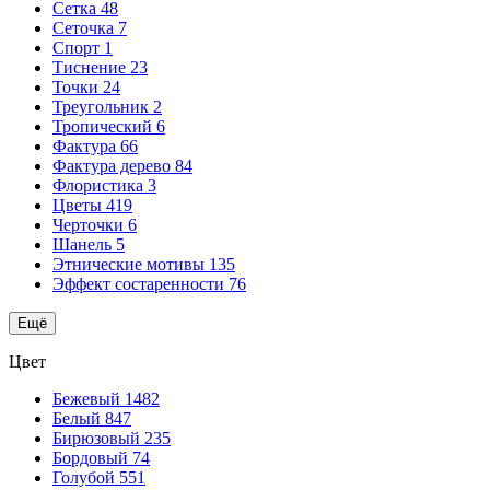
Сетка
48
Сеточка
7
Спорт
1
Тиснение
23
Точки
24
Треугольник
2
Тропический
6
Фактура
66
Фактура дерево
84
Флористика
3
Цветы
419
Черточки
6
Шанель
5
Этнические мотивы
135
Эффект состаренности
76
Ещё
Цвет
Бежевый
1482
Белый
847
Бирюзовый
235
Бордовый
74
Голубой
551