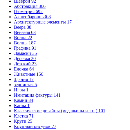
Шеврон
92
Абстракция
366
Геометрия
692
Акант барочный
8
Архитектурные элементы
17
Веера
38
Вензеля
68
Волна
22
Волны
187
Графика
91
Дамаски
35
Деревья
20
Детский
23
Елочка
64
Животные
156
Здания
17
зернистая
5
Игры
1
Имитация фактуры
141
Камни
84
Канва
1
Классические дизайны (медальоны и т.п.)
101
Клетка
71
Круги
25
Крупный рисунок
77