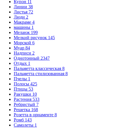
Купон
11
Линии
38
Листья
72
Люди
2
Макраме
4
машины
1
Меланж
199
Мелкий рисунок
145
Морской
6
Муар
84
Надписи
2
Однотонный
2347
Отдых
1
Пальметта классическая
8
Пальметта стилизованная
8
Пчелы
1
Полосы
425
Птицы
53
Ракушки
10
Растения
533
Ребристый
7
Решетка
168
Розетта в орнаменте
8
Ромб
143
Самолеты
1