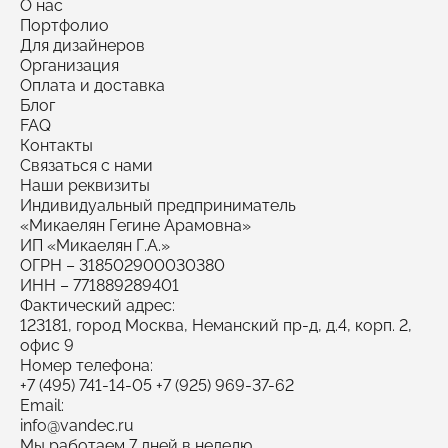
О нас
Портфолио
Для дизайнеров
Организация
Оплата и доставка
Блог
FAQ
Контакты
Связаться с нами
Наши реквизиты
Индивидуальный предприниматель
«Микаелян Гегине Арамовна»
ИП «Микаелян Г.А.»
ОГРН
– 318502900030380
ИНН
– 771889289401
Фактический адрес:
123181, город Москва, Неманский пр-д, д.4, корп. 2,
офис 9
Номер телефона:
+7 (495) 741-14-05
+7 (925) 969-37-62
Email:
info@vandec.ru
Мы работаем 7 дней в неделю