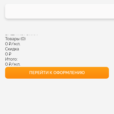
КОРЗИНА
0 товара
Выбрать все
Удалить выбранное
ВАША КОРЗИНА
Товары (0)
0
₽
/м.п.
Скидка
0
₽
Итого:
0
₽
/м.п.
ПЕРЕЙТИ К ОФОРМЛЕНИЮ