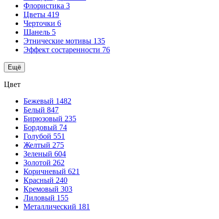
Флористика
3
Цветы
419
Черточки
6
Шанель
5
Этнические мотивы
135
Эффект состаренности
76
Ещё
Цвет
Бежевый
1482
Белый
847
Бирюзовый
235
Бордовый
74
Голубой
551
Желтый
275
Зеленый
604
Золотой
262
Коричневый
621
Красный
240
Кремовый
303
Лиловый
155
Металлический
181