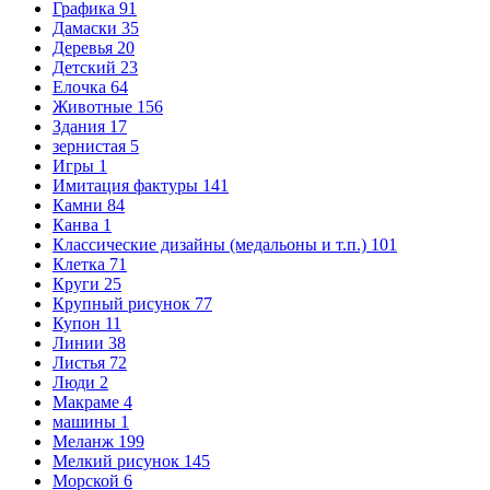
Графика
91
Дамаски
35
Деревья
20
Детский
23
Елочка
64
Животные
156
Здания
17
зернистая
5
Игры
1
Имитация фактуры
141
Камни
84
Канва
1
Классические дизайны (медальоны и т.п.)
101
Клетка
71
Круги
25
Крупный рисунок
77
Купон
11
Линии
38
Листья
72
Люди
2
Макраме
4
машины
1
Меланж
199
Мелкий рисунок
145
Морской
6