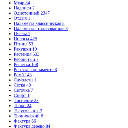
Муар
84
Надписи
2
Однотонный
2347
Отдых
1
Пальметта классическая
8
Пальметта стилизованная
8
Пчелы
1
Полосы
425
Птицы
53
Ракушки
10
Растения
533
Ребристый
7
Решетка
168
Розетта в орнаменте
8
Ромб
143
Самолеты
1
Сетка
48
Сеточка
7
Спорт
1
Тиснение
23
Точки
24
Треугольник
2
Тропический
6
Фактура
66
Фактура дерево
84