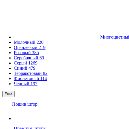
Многоцветн
Молочный
220
Оранжевый
219
Розовый
385
Серебряный
69
Серый
1269
Синий
479
Терракотовый
82
Фиолетовый
114
Черный
197
Ещё
Пошив штор
Премиум шторы