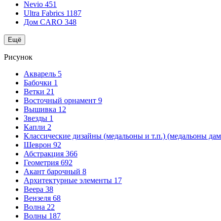
Nevio
451
Ultra Fabrics
1187
Дом CARO
348
Ещё
Рисунок
Акварель
5
Бабочки
1
Ветки
21
Восточный орнамент
9
Вышивка
12
Звезды
1
Капли
2
Классические дизайны (медальоны и т.п.) (медальоны да
Шеврон
92
Абстракция
366
Геометрия
692
Акант барочный
8
Архитектурные элементы
17
Веера
38
Вензеля
68
Волна
22
Волны
187