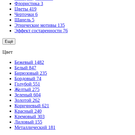
Флористика
3
Цветы
419
Черточки
6
Шанель
5
Этнические мотивы
135
Эффект состаренности
76
Ещё
Цвет
Бежевый
1482
Белый
847
Бирюзовый
235
Бордовый
74
Голубой
551
Желтый
275
Зеленый
604
Золотой
262
Коричневый
621
Красный
240
Кремовый
303
Лиловый
155
Металлический
181