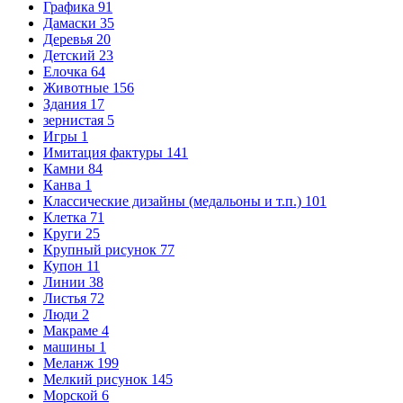
Графика
91
Дамаски
35
Деревья
20
Детский
23
Елочка
64
Животные
156
Здания
17
зернистая
5
Игры
1
Имитация фактуры
141
Камни
84
Канва
1
Классические дизайны (медальоны и т.п.)
101
Клетка
71
Круги
25
Крупный рисунок
77
Купон
11
Линии
38
Листья
72
Люди
2
Макраме
4
машины
1
Меланж
199
Мелкий рисунок
145
Морской
6