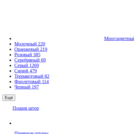
Многоцветн
Молочный
220
Оранжевый
219
Розовый
385
Серебряный
69
Серый
1269
Синий
479
Терракотовый
82
Фиолетовый
114
Черный
197
Ещё
Пошив штор
Премиум шторы