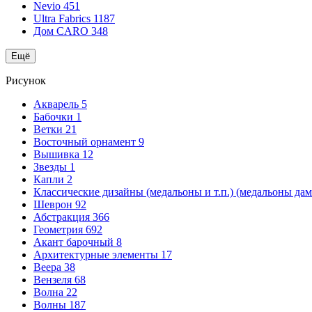
Nevio
451
Ultra Fabrics
1187
Дом CARO
348
Ещё
Рисунок
Акварель
5
Бабочки
1
Ветки
21
Восточный орнамент
9
Вышивка
12
Звезды
1
Капли
2
Классические дизайны (медальоны и т.п.) (медальоны да
Шеврон
92
Абстракция
366
Геометрия
692
Акант барочный
8
Архитектурные элементы
17
Веера
38
Вензеля
68
Волна
22
Волны
187