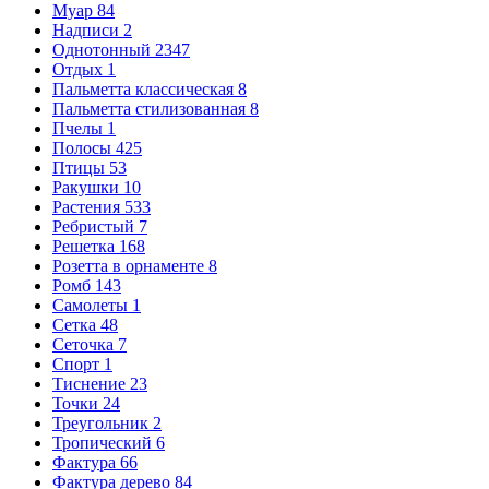
Муар
84
Надписи
2
Однотонный
2347
Отдых
1
Пальметта классическая
8
Пальметта стилизованная
8
Пчелы
1
Полосы
425
Птицы
53
Ракушки
10
Растения
533
Ребристый
7
Решетка
168
Розетта в орнаменте
8
Ромб
143
Самолеты
1
Сетка
48
Сеточка
7
Спорт
1
Тиснение
23
Точки
24
Треугольник
2
Тропический
6
Фактура
66
Фактура дерево
84