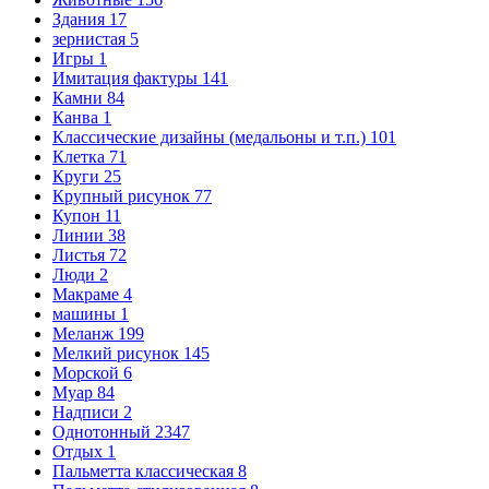
Здания
17
зернистая
5
Игры
1
Имитация фактуры
141
Камни
84
Канва
1
Классические дизайны (медальоны и т.п.)
101
Клетка
71
Круги
25
Крупный рисунок
77
Купон
11
Линии
38
Листья
72
Люди
2
Макраме
4
машины
1
Меланж
199
Мелкий рисунок
145
Морской
6
Муар
84
Надписи
2
Однотонный
2347
Отдых
1
Пальметта классическая
8