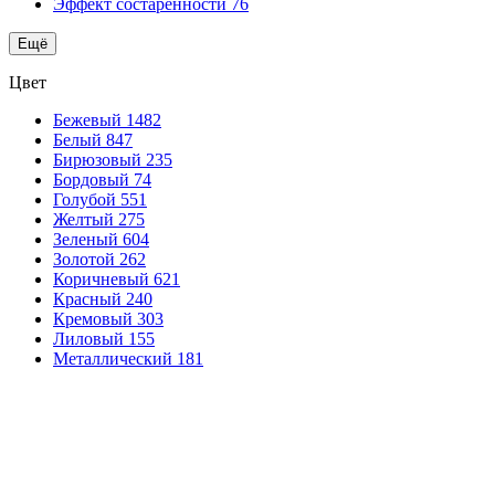
Эффект состаренности
76
Ещё
Цвет
Бежевый
1482
Белый
847
Бирюзовый
235
Бордовый
74
Голубой
551
Желтый
275
Зеленый
604
Золотой
262
Коричневый
621
Красный
240
Кремовый
303
Лиловый
155
Металлический
181