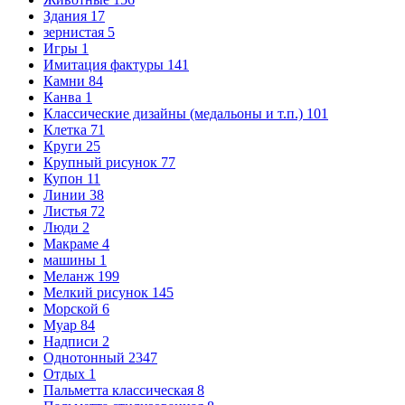
Здания
17
зернистая
5
Игры
1
Имитация фактуры
141
Камни
84
Канва
1
Классические дизайны (медальоны и т.п.)
101
Клетка
71
Круги
25
Крупный рисунок
77
Купон
11
Линии
38
Листья
72
Люди
2
Макраме
4
машины
1
Меланж
199
Мелкий рисунок
145
Морской
6
Муар
84
Надписи
2
Однотонный
2347
Отдых
1
Пальметта классическая
8