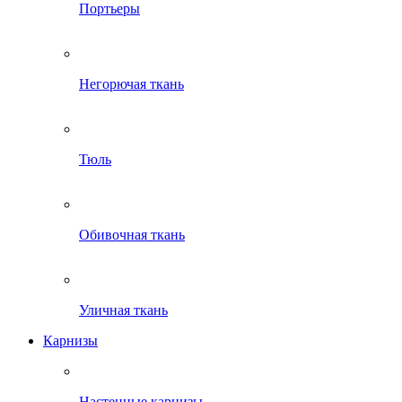
Портьеры
Негорючая ткань
Тюль
Обивочная ткань
Уличная ткань
Карнизы
Настенные карнизы