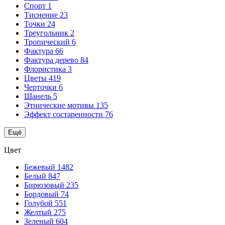
Спорт
1
Тиснение
23
Точки
24
Треугольник
2
Тропический
6
Фактура
66
Фактура дерево
84
Флористика
3
Цветы
419
Черточки
6
Шанель
5
Этнические мотивы
135
Эффект состаренности
76
Ещё
Цвет
Бежевый
1482
Белый
847
Бирюзовый
235
Бордовый
74
Голубой
551
Желтый
275
Зеленый
604