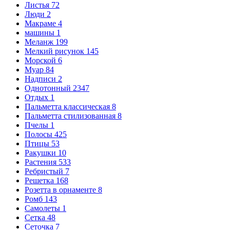
Листья
72
Люди
2
Макраме
4
машины
1
Меланж
199
Мелкий рисунок
145
Морской
6
Муар
84
Надписи
2
Однотонный
2347
Отдых
1
Пальметта классическая
8
Пальметта стилизованная
8
Пчелы
1
Полосы
425
Птицы
53
Ракушки
10
Растения
533
Ребристый
7
Решетка
168
Розетта в орнаменте
8
Ромб
143
Самолеты
1
Сетка
48
Сеточка
7