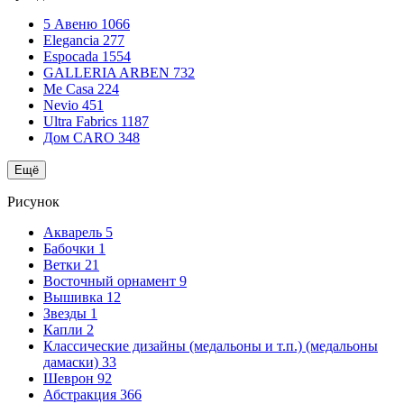
5 Авеню
1066
Elegancia
277
Espocada
1554
GALLERIA ARBEN
732
Me Casa
224
Nevio
451
Ultra Fabrics
1187
Дом CARO
348
Ещё
Рисунок
Акварель
5
Бабочки
1
Ветки
21
Восточный орнамент
9
Вышивка
12
Звезды
1
Капли
2
Классические дизайны (медальоны и т.п.) (медальоны
дамаски)
33
Шеврон
92
Абстракция
366