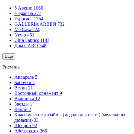
5 Авеню
1066
Elegancia
277
Espocada
1554
GALLERIA ARBEN
732
Me Casa
224
Nevio
451
Ultra Fabrics
1187
Дом CARO
348
Ещё
Рисунок
Акварель
5
Бабочки
1
Ветки
21
Восточный орнамент
9
Вышивка
12
Звезды
1
Капли
2
Классические дизайны (медальоны и т.п.) (медальоны
дамаски)
33
Шеврон
92
Абстракция
366