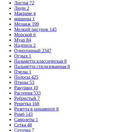
Листья
72
Люди
2
Макраме
4
машины
1
Меланж
199
Мелкий рисунок
145
Морской
6
Муар
84
Надписи
2
Однотонный
2347
Отдых
1
Пальметта классическая
8
Пальметта стилизованная
8
Пчелы
1
Полосы
425
Птицы
53
Ракушки
10
Растения
533
Ребристый
7
Решетка
168
Розетта в орнаменте
8
Ромб
143
Самолеты
1
Сетка
48
Сеточка
7