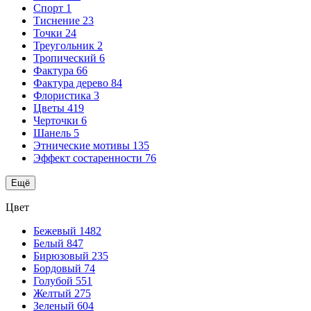
Спорт
1
Тиснение
23
Точки
24
Треугольник
2
Тропический
6
Фактура
66
Фактура дерево
84
Флористика
3
Цветы
419
Черточки
6
Шанель
5
Этнические мотивы
135
Эффект состаренности
76
Ещё
Цвет
Бежевый
1482
Белый
847
Бирюзовый
235
Бордовый
74
Голубой
551
Желтый
275
Зеленый
604