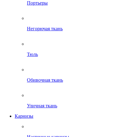
Портьеры
Негорючая ткань
Тюль
Обивочная ткань
Уличная ткань
Карнизы
Настенные карнизы