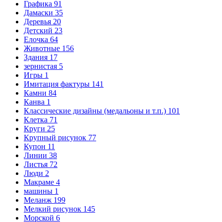
Графика
91
Дамаски
35
Деревья
20
Детский
23
Елочка
64
Животные
156
Здания
17
зернистая
5
Игры
1
Имитация фактуры
141
Камни
84
Канва
1
Классические дизайны (медальоны и т.п.)
101
Клетка
71
Круги
25
Крупный рисунок
77
Купон
11
Линии
38
Листья
72
Люди
2
Макраме
4
машины
1
Меланж
199
Мелкий рисунок
145
Морской
6