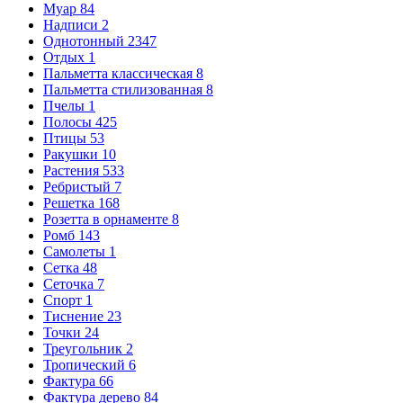
Муар
84
Надписи
2
Однотонный
2347
Отдых
1
Пальметта классическая
8
Пальметта стилизованная
8
Пчелы
1
Полосы
425
Птицы
53
Ракушки
10
Растения
533
Ребристый
7
Решетка
168
Розетта в орнаменте
8
Ромб
143
Самолеты
1
Сетка
48
Сеточка
7
Спорт
1
Тиснение
23
Точки
24
Треугольник
2
Тропический
6
Фактура
66
Фактура дерево
84