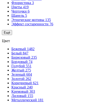
Флористика
3
Цветы
419
Черточки
6
Шанель
5
Этнические мотивы
135
Эффект состаренности
76
Ещё
Цвет
Бежевый
1482
Белый
847
Бирюзовый
235
Бордовый
74
Голубой
551
Желтый
275
Зеленый
604
Золотой
262
Коричневый
621
Красный
240
Кремовый
303
Лиловый
155
Металлический
181