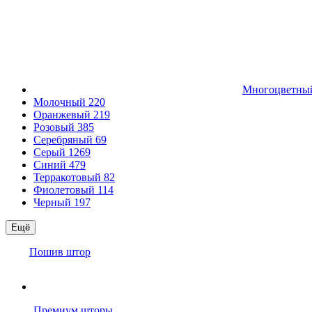
Многоцветн
Молочный
220
Оранжевый
219
Розовый
385
Серебряный
69
Серый
1269
Синий
479
Терракотовый
82
Фиолетовый
114
Черный
197
Ещё
Пошив штор
Премиум шторы