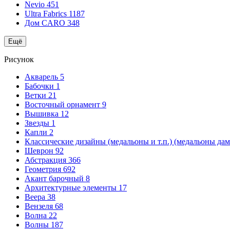
Nevio
451
Ultra Fabrics
1187
Дом CARO
348
Ещё
Рисунок
Акварель
5
Бабочки
1
Ветки
21
Восточный орнамент
9
Вышивка
12
Звезды
1
Капли
2
Классические дизайны (медальоны и т.п.) (медальоны да
Шеврон
92
Абстракция
366
Геометрия
692
Акант барочный
8
Архитектурные элементы
17
Веера
38
Вензеля
68
Волна
22
Волны
187