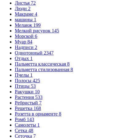
Листья
72
Люди
2
Макраме
4
машины
1
Меланж
199
Мелкий рисунок
145
Морской
6
Муар
84
Надписи
2
Однотонный
2347
Отдых
1
Пальметта классическая
8
Пальметта стилизованная
8
Пчелы
1
Полосы
425
Птицы
53
Ракушки
10
Растения
533
Ребристый
7
Решетка
168
Розетта в орнаменте
8
Ромб
143
Самолеты
1
Сетка
48
Сеточка
7