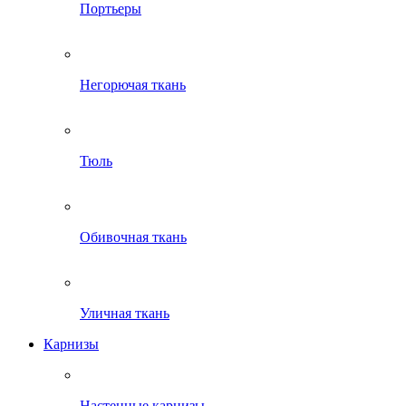
Портьеры
Негорючая ткань
Тюль
Обивочная ткань
Уличная ткань
Карнизы
Настенные карнизы