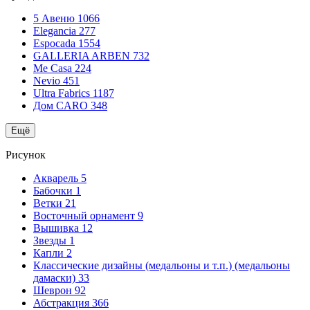
5 Авеню
1066
Elegancia
277
Espocada
1554
GALLERIA ARBEN
732
Me Casa
224
Nevio
451
Ultra Fabrics
1187
Дом CARO
348
Ещё
Рисунок
Акварель
5
Бабочки
1
Ветки
21
Восточный орнамент
9
Вышивка
12
Звезды
1
Капли
2
Классические дизайны (медальоны и т.п.) (медальоны
дамаски)
33
Шеврон
92
Абстракция
366