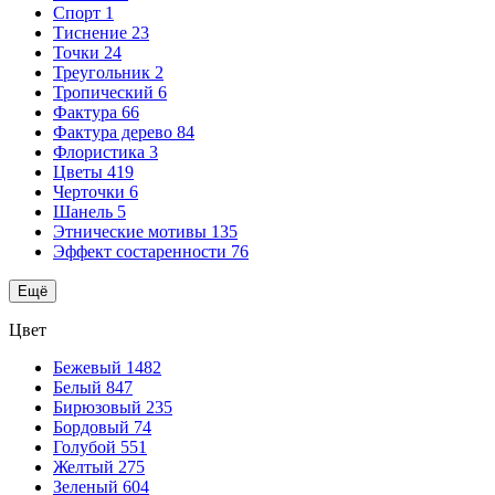
Спорт
1
Тиснение
23
Точки
24
Треугольник
2
Тропический
6
Фактура
66
Фактура дерево
84
Флористика
3
Цветы
419
Черточки
6
Шанель
5
Этнические мотивы
135
Эффект состаренности
76
Ещё
Цвет
Бежевый
1482
Белый
847
Бирюзовый
235
Бордовый
74
Голубой
551
Желтый
275
Зеленый
604