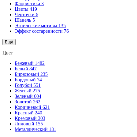
Флористика
3
Цветы
419
Черточки
6
Шанель
5
Этнические мотивы
135
Эффект состаренности
76
Ещё
Цвет
Бежевый
1482
Белый
847
Бирюзовый
235
Бордовый
74
Голубой
551
Желтый
275
Зеленый
604
Золотой
262
Коричневый
621
Красный
240
Кремовый
303
Лиловый
155
Металлический
181