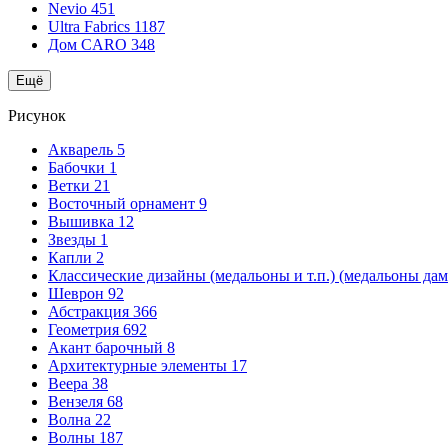
Nevio
451
Ultra Fabrics
1187
Дом CARO
348
Ещё
Рисунок
Акварель
5
Бабочки
1
Ветки
21
Восточный орнамент
9
Вышивка
12
Звезды
1
Капли
2
Классические дизайны (медальоны и т.п.) (медальоны да
Шеврон
92
Абстракция
366
Геометрия
692
Акант барочный
8
Архитектурные элементы
17
Веера
38
Вензеля
68
Волна
22
Волны
187