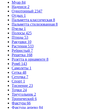
Муар
84
Надписи
2
Однотонный
2347
Отдых
1
Пальметта классическая
8
Пальметта стилизованная
8
Пчелы
1
Полосы
425
Птицы
53
Ракушки
10
Растения
533
Ребристый
7
Решетка
168
Розетта в орнаменте
8
Ромб
143
Самолеты
1
Сетка
48
Сеточка
7
Спорт
1
Тиснение
23
Точки
24
Треугольник
2
Тропический
6
Фактура
66
Фактура дерево
84