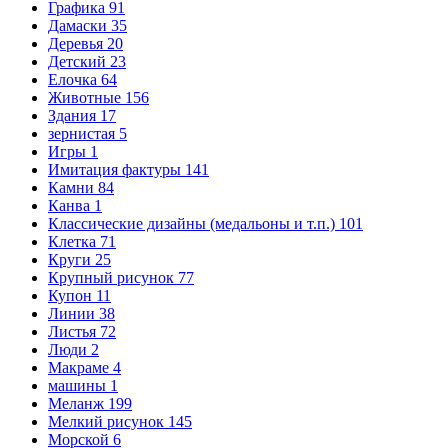
Графика
91
Дамаски
35
Деревья
20
Детский
23
Елочка
64
Животные
156
Здания
17
зернистая
5
Игры
1
Имитация фактуры
141
Камни
84
Канва
1
Классические дизайны (медальоны и т.п.)
101
Клетка
71
Круги
25
Крупный рисунок
77
Купон
11
Линии
38
Листья
72
Люди
2
Макраме
4
машины
1
Меланж
199
Мелкий рисунок
145
Морской
6