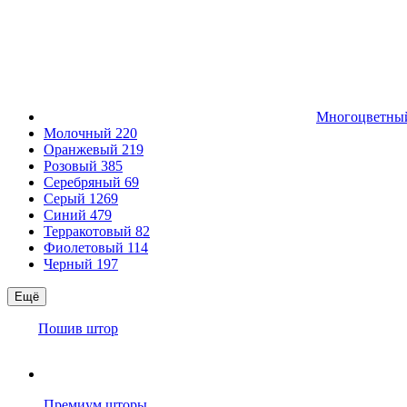
Многоцветн
Молочный
220
Оранжевый
219
Розовый
385
Серебряный
69
Серый
1269
Синий
479
Терракотовый
82
Фиолетовый
114
Черный
197
Ещё
Пошив штор
Премиум шторы