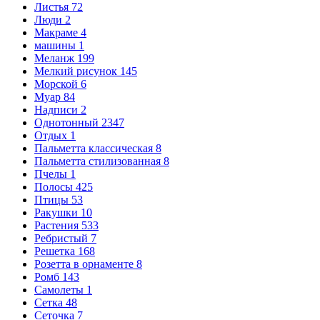
Листья
72
Люди
2
Макраме
4
машины
1
Меланж
199
Мелкий рисунок
145
Морской
6
Муар
84
Надписи
2
Однотонный
2347
Отдых
1
Пальметта классическая
8
Пальметта стилизованная
8
Пчелы
1
Полосы
425
Птицы
53
Ракушки
10
Растения
533
Ребристый
7
Решетка
168
Розетта в орнаменте
8
Ромб
143
Самолеты
1
Сетка
48
Сеточка
7