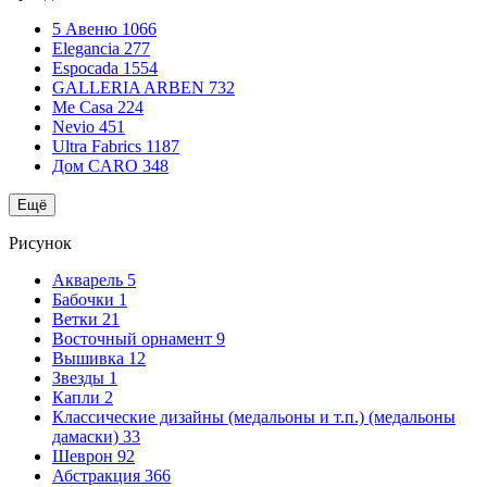
5 Авеню
1066
Elegancia
277
Espocada
1554
GALLERIA ARBEN
732
Me Casa
224
Nevio
451
Ultra Fabrics
1187
Дом CARO
348
Ещё
Рисунок
Акварель
5
Бабочки
1
Ветки
21
Восточный орнамент
9
Вышивка
12
Звезды
1
Капли
2
Классические дизайны (медальоны и т.п.) (медальоны
дамаски)
33
Шеврон
92
Абстракция
366