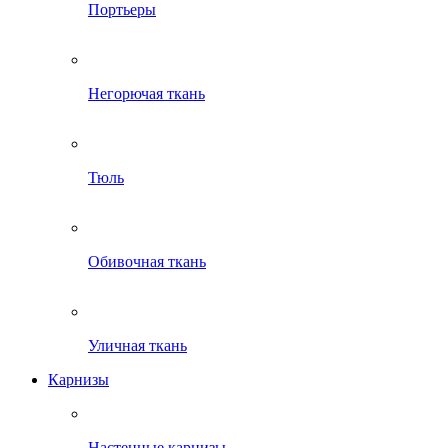
Портьеры
Негорючая ткань
Тюль
Обивочная ткань
Уличная ткань
Карнизы
Настенные карнизы