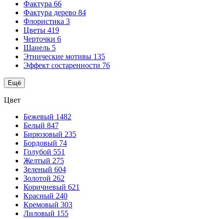
Фактура
66
Фактура дерево
84
Флористика
3
Цветы
419
Черточки
6
Шанель
5
Этнические мотивы
135
Эффект состаренности
76
Ещё
Цвет
Бежевый
1482
Белый
847
Бирюзовый
235
Бордовый
74
Голубой
551
Желтый
275
Зеленый
604
Золотой
262
Коричневый
621
Красный
240
Кремовый
303
Лиловый
155