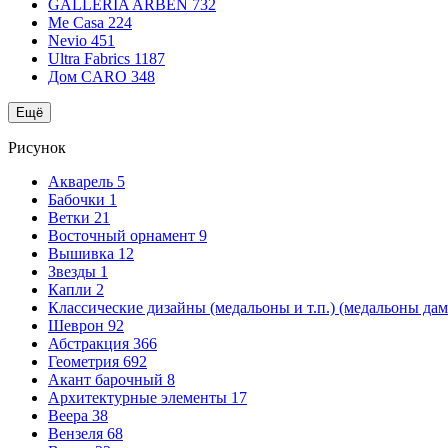
GALLERIA ARBEN
732
Me Casa
224
Nevio
451
Ultra Fabrics
1187
Дом CARO
348
Ещё
Рисунок
Акварель
5
Бабочки
1
Ветки
21
Восточный орнамент
9
Вышивка
12
Звезды
1
Капли
2
Классические дизайны (медальоны и т.п.) (медальоны да
Шеврон
92
Абстракция
366
Геометрия
692
Акант барочный
8
Архитектурные элементы
17
Веера
38
Вензеля
68