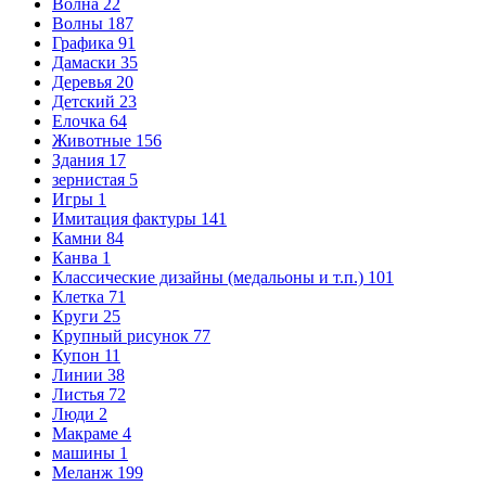
Волна
22
Волны
187
Графика
91
Дамаски
35
Деревья
20
Детский
23
Елочка
64
Животные
156
Здания
17
зернистая
5
Игры
1
Имитация фактуры
141
Камни
84
Канва
1
Классические дизайны (медальоны и т.п.)
101
Клетка
71
Круги
25
Крупный рисунок
77
Купон
11
Линии
38
Листья
72
Люди
2
Макраме
4
машины
1
Меланж
199