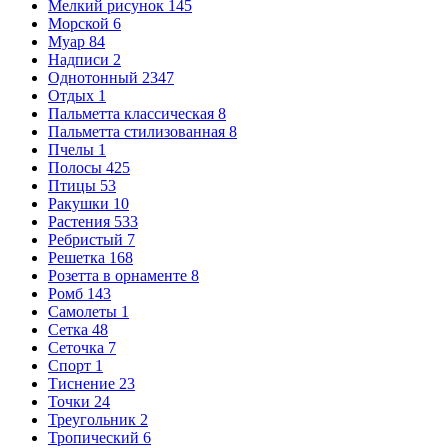
Мелкий рисунок
145
Морской
6
Муар
84
Надписи
2
Однотонный
2347
Отдых
1
Пальметта классическая
8
Пальметта стилизованная
8
Пчелы
1
Полосы
425
Птицы
53
Ракушки
10
Растения
533
Ребристый
7
Решетка
168
Розетта в орнаменте
8
Ромб
143
Самолеты
1
Сетка
48
Сеточка
7
Спорт
1
Тиснение
23
Точки
24
Треугольник
2
Тропический
6