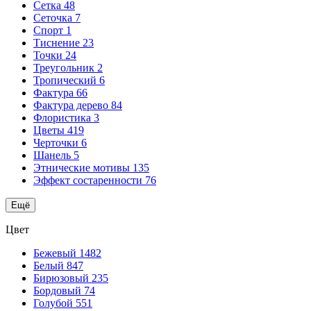
Сетка
48
Сеточка
7
Спорт
1
Тиснение
23
Точки
24
Треугольник
2
Тропический
6
Фактура
66
Фактура дерево
84
Флористика
3
Цветы
419
Черточки
6
Шанель
5
Этнические мотивы
135
Эффект состаренности
76
Ещё
Цвет
Бежевый
1482
Белый
847
Бирюзовый
235
Бордовый
74
Голубой
551