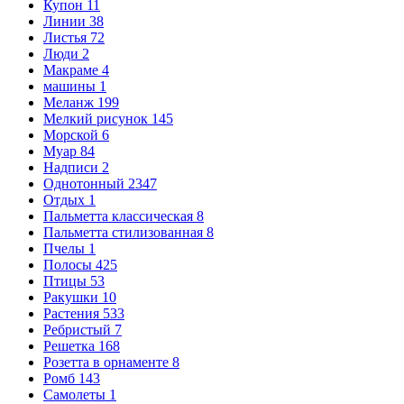
Купон
11
Линии
38
Листья
72
Люди
2
Макраме
4
машины
1
Меланж
199
Мелкий рисунок
145
Морской
6
Муар
84
Надписи
2
Однотонный
2347
Отдых
1
Пальметта классическая
8
Пальметта стилизованная
8
Пчелы
1
Полосы
425
Птицы
53
Ракушки
10
Растения
533
Ребристый
7
Решетка
168
Розетта в орнаменте
8
Ромб
143
Самолеты
1