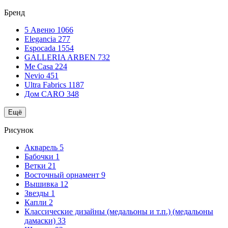
Бренд
5 Авеню
1066
Elegancia
277
Espocada
1554
GALLERIA ARBEN
732
Me Casa
224
Nevio
451
Ultra Fabrics
1187
Дом CARO
348
Ещё
Рисунок
Акварель
5
Бабочки
1
Ветки
21
Восточный орнамент
9
Вышивка
12
Звезды
1
Капли
2
Классические дизайны (медальоны и т.п.) (медальоны
дамаски)
33