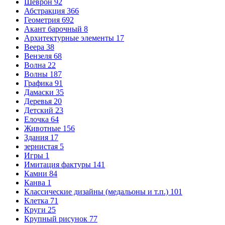
Шеврон
92
Абстракция
366
Геометрия
692
Акант барочный
8
Архитектурные элементы
17
Веера
38
Вензеля
68
Волна
22
Волны
187
Графика
91
Дамаски
35
Деревья
20
Детский
23
Елочка
64
Животные
156
Здания
17
зернистая
5
Игры
1
Имитация фактуры
141
Камни
84
Канва
1
Классические дизайны (медальоны и т.п.)
101
Клетка
71
Круги
25
Крупный рисунок
77