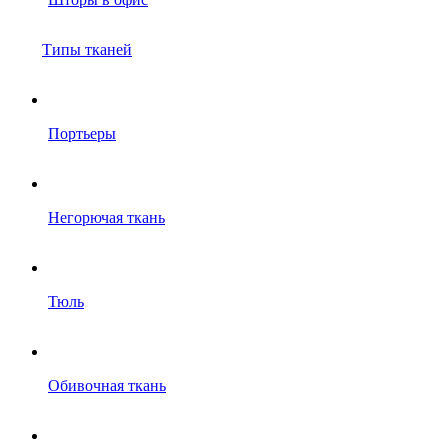
Типы тканей
Портьеры
Негорючая ткань
Тюль
Обивочная ткань